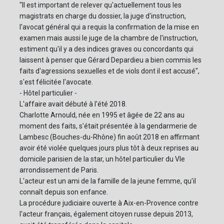
"Il est important de relever qu'actuellement tous les
magistrats en charge du dossier, la juge d'instruction,
l'avocat général qui a requis la confirmation de la mise en
examen mais aussi le juge de la chambre de l'instruction,
estiment qu'il y a des indices graves ou concordants qui
laissent à penser que Gérard Depardieu a bien commis les
faits d'agressions sexuelles et de viols dont il est accusé",
s'est félicitée l'avocate.
- Hôtel particulier -
L'affaire avait débuté à l'été 2018.
Charlotte Arnould, née en 1995 et âgée de 22 ans au
moment des faits, s'était présentée à la gendarmerie de
Lambesc (Bouches-du-Rhône) fin août 2018 en affirmant
avoir été violée quelques jours plus tôt à deux reprises au
domicile parisien de la star, un hôtel particulier du VIe
arrondissement de Paris.
L'acteur est un ami de la famille de la jeune femme, qu'il
connaît depuis son enfance.
La procédure judiciaire ouverte à Aix-en-Provence contre
l'acteur français, également citoyen russe depuis 2013,