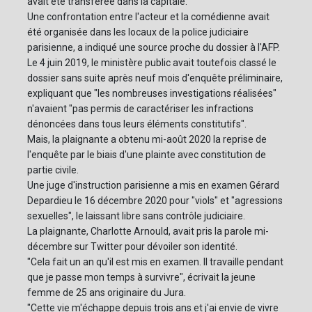
avait été transférée dans la capitale.
Une confrontation entre l'acteur et la comédienne avait
été organisée dans les locaux de la police judiciaire
parisienne, a indiqué une source proche du dossier à l'AFP.
Le 4 juin 2019, le ministère public avait toutefois classé le
dossier sans suite après neuf mois d'enquête préliminaire,
expliquant que "les nombreuses investigations réalisées"
n'avaient "pas permis de caractériser les infractions
dénoncées dans tous leurs éléments constitutifs".
Mais, la plaignante a obtenu mi-août 2020 la reprise de
l'enquête par le biais d'une plainte avec constitution de
partie civile.
Une juge d'instruction parisienne a mis en examen Gérard
Depardieu le 16 décembre 2020 pour "viols" et "agressions
sexuelles", le laissant libre sans contrôle judiciaire.
La plaignante, Charlotte Arnould, avait pris la parole mi-
décembre sur Twitter pour dévoiler son identité.
"Cela fait un an qu'il est mis en examen. Il travaille pendant
que je passe mon temps à survivre", écrivait la jeune
femme de 25 ans originaire du Jura.
"Cette vie m'échappe depuis trois ans et j'ai envie de vivre