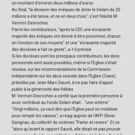
un montant d'environ deux millions d'euros.
Au final, "la décision des évêques de doter le Selam de 20
millions a été tenue, et ce en deux mois", s'est félicité M.
Vermot-Desroches.
Parmi les contributeurs, "après la CEF, une écrasante
majorité des évêques ont donné à titre personnel, chacun
en fonction de ses moyens" et une "écrasante majorité
des diocèses a fait ce geste", a-t-il précisé.
Si les diocèses sont les principaux contributeurs, les dons
personnels sont aussi possibles, même si l'Eglise s'était
résolue, sur les recommandations de la Commission
indépendante sur les abus sexuels dans l'Eglise (Ciase)
présidée par Jean-Marc Sauvé, à ne pas faire d'appel
public à la générosité des fidèles.
M. Vermot-Desroches a confié que la première personne à
avoir contribué au fonds Selam était... "une victime".
"Vingt millions, ça veut dire que l'Eglise peut se mobiliser
pour remplir les caisses", a réagi auprès de l'AFP Olivier
Savignac, du collectif de victimes "Parler et revivre". Et ce
"alors qu'avant le rapport Sauvé, elle disait ne pas pouvoir