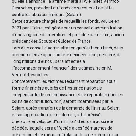
qu'elle a annoncé", a affirmé mardi à l'AFP Gilles Vermot-
Desroches, président du Fonds de secours et de lutte
contre les abus sur mineurs (Selam).
Cette structure chargée de recueillir les fonds, voulue en
2021 par l'Eglise, est gérée par un conseil d'administration
d'une vingtaine de membres et présidée par ce laïc, ancien
président des Scouts et Guides de France.
Lors d'un conseil d'administration qui s'est tenu lundi, deux
premières enveloppes ont été décidées: une première, de
"cinq millions d'euros", sera affectée à
l"'accompagnement financier" des victimes, selon M.
Vermot-Desroches.
Concrètement, les victimes réclamant réparation sous
forme financière auprès de l'Instance nationale
indépendante de reconnaissance et de réparation (Inirr, en
cours de constitution, ndlr) seront indemnisées par le
Selam, après transfert de la demande de l'Inirr au Selam
et son approbation par ce dernier, a-t-il précisé.
Une autre enveloppe d'"un million" d'euros a aussi été
décidée, laquelle sera affectée à des "démarches de
prévention et de mémoire" (plaque, lieu de mémoire par