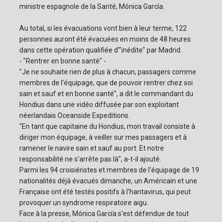
ministre espagnole de la Santé, Mónica García.
Au total, si les évacuations vont bien à leur terme, 122
personnes auront été évacuées en moins de 48 heures
dans cette opération qualifiée d'"inédite" par Madrid.
- "Rentrer en bonne santé" -
"Je ne souhaite rien de plus à chacun, passagers comme
membres de l'équipage, que de pouvoir rentrer chez soi
sain et sauf et en bonne santé", a dit le commandant du
Hondius dans une vidéo diffusée par son exploitant
néerlandais Oceanside Expeditions.
"En tant que capitaine du Hondius, mon travail consiste à
diriger mon équipage, à veiller sur mes passagers et à
ramener le navire sain et sauf au port. Et notre
responsabilité ne s'arrête pas là", a-t-il ajouté.
Parmi les 94 croisiéristes et membres de l'équipage de 19
nationalités déjà évacués dimanche, un Américain et une
Française ont été testés positifs à l'hantavirus, qui peut
provoquer un syndrome respiratoire aigu.
Face à la presse, Mónica García s'est défendue de tout