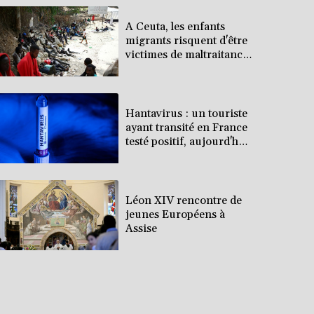
A Ceuta, les enfants
migrants risquent d'être
victimes de maltraitance
et d'exploitation,
avertissent des ONG
Hantavirus : un touriste
ayant transité en France
testé positif, aujourd'hui
isolé en Espagne
(gouvernement français)
Léon XIV rencontre de
jeunes Européens à
Assise