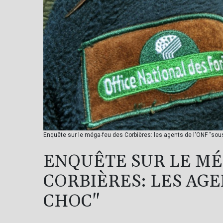
Enquête sur le méga-feu des Corbières: les agents de l'ONF "so
ENQUÊTE SUR LE MÉ
CORBIÈRES: LES AGE
CHOC"