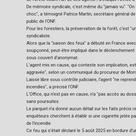
De mémoire syndicale, c'est même du "jamais vu". "On 
choc", a témoigné Patrice Martin, secrétaire général de 
public de l'ONF.
Pour les forestiers, la préservation de la forêt, c'est "
syndicaliste.
Alors que la "saison des feux" a débuté en France avec
soupçonné, peut-être impliqué dans le déclenchement d'un
sous couvert d'anonymat.
L'agent mis en cause, qui conteste son implication, est
aggravée", selon un communiqué du procureur de Montpel
Laissé libre sous contrôle judiciaire, l'agent "ne repr
incendies", a précisé l'ONF.
L'Office, qui n'est pas en cause, n'a "pas accès au dos
sans poursuites.
Le parquet n'a donné aucun détail sur les faits précis r
enquêteurs cherchent à établir si une cigarette jetée par 
de l'incendie.
Ce feu qui s'était déclaré le 5 août 2025 en bordure d'