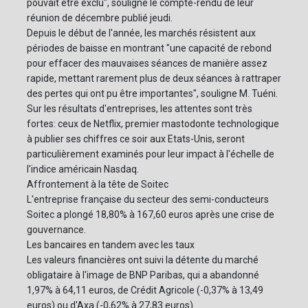
pouvait être exclu", souligne le compte-rendu de leur
réunion de décembre publié jeudi.
Depuis le début de l'année, les marchés résistent aux
périodes de baisse en montrant "une capacité de rebond
pour effacer des mauvaises séances de manière assez
rapide, mettant rarement plus de deux séances à rattraper
des pertes qui ont pu être importantes", souligne M. Tuéni.
Sur les résultats d'entreprises, les attentes sont très
fortes: ceux de Netflix, premier mastodonte technologique
à publier ses chiffres ce soir aux Etats-Unis, seront
particulièrement examinés pour leur impact à l'échelle de
l'indice américain Nasdaq.
Affrontement à la tête de Soitec
L'entreprise française du secteur des semi-conducteurs
Soitec a plongé 18,80% à 167,60 euros après une crise de
gouvernance.
Les bancaires en tandem avec les taux
Les valeurs financières ont suivi la détente du marché
obligataire à l'image de BNP Paribas, qui a abandonné
1,97% à 64,11 euros, de Crédit Agricole (-0,37% à 13,49
euros) ou d'Axa (-0,62% à 27,83 euros).