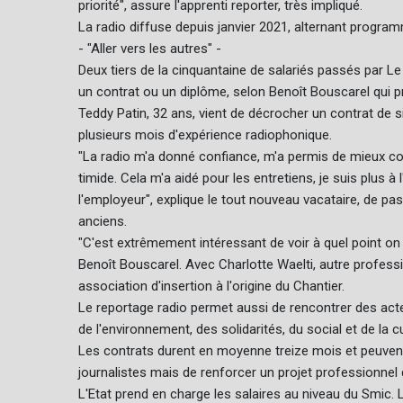
priorité", assure l'apprenti reporter, très impliqué.
La radio diffuse depuis janvier 2021, alternant program
- "Aller vers les autres" -
Deux tiers de la cinquantaine de salariés passés par Le
un contrat ou un diplôme, selon Benoît Bouscarel qui pr
Teddy Patin, 32 ans, vient de décrocher un contrat de
plusieurs mois d'expérience radiophonique.
"La radio m'a donné confiance, m'a permis de mieux comm
timide. Cela m'a aidé pour les entretiens, je suis plus à 
l'employeur", explique le tout nouveau vacataire, de pas
anciens.
"C'est extrêmement intéressant de voir à quel point on ar
Benoît Bouscarel. Avec Charlotte Waelti, autre professio
association d'insertion à l'origine du Chantier.
Le reportage radio permet aussi de rencontrer des acte
de l'environnement, des solidarités, du social et de la cu
Les contrats durent en moyenne treize mois et peuvent 
journalistes mais de renforcer un projet professionnel da
L'Etat prend en charge les salaires au niveau du Smic. 