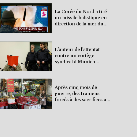
La Corée du Nord a tiré
un missile balistique en
direction de la mer du
Japon, selon l'armée
sud-coréenne
L'auteur de l'attentat
contre un cortège
syndical à Munich
condamné à la prison à
perpétuité
Après cinq mois de
guerre, des Iraniens
forcés à des sacrifices au
quotidien