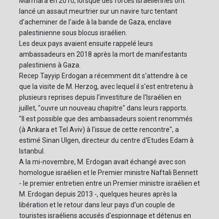
Marmara en 2010, lorsque des forces israéliennes ont
lancé un assaut meurtrier sur un navire turc tentant
d'acheminer de l'aide à la bande de Gaza, enclave
palestinienne sous blocus israélien.
Les deux pays avaient ensuite rappelé leurs
ambassadeurs en 2018 après la mort de manifestants
palestiniens à Gaza.
Recep Tayyip Erdogan a récemment dit s'attendre à ce
que la visite de M. Herzog, avec lequel il s'est entretenu à
plusieurs reprises depuis l'investiture de l'Israélien en
juillet, "ouvre un nouveau chapitre" dans leurs rapports.
"Il est possible que des ambassadeurs soient renommés
(à Ankara et Tel Aviv) à l'issue de cette rencontre", a
estimé Sinan Ulgen, directeur du centre d'Etudes Edam à
Istanbul.
A la mi-novembre, M. Erdogan avait échangé avec son
homologue israélien et le Premier ministre Naftali Bennett
- le premier entretien entre un Premier ministre israélien et
M. Erdogan depuis 2013 -, quelques heures après la
libération et le retour dans leur pays d'un couple de
touristes israéliens accusés d'espionnage et détenus en