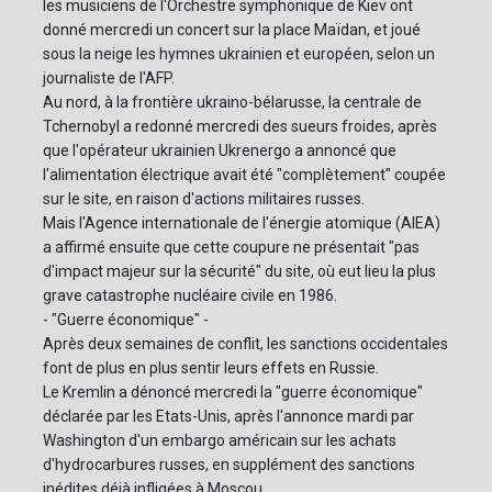
les musiciens de l'Orchestre symphonique de Kiev ont
donné mercredi un concert sur la place Maïdan, et joué
sous la neige les hymnes ukrainien et européen, selon un
journaliste de l'AFP.
Au nord, à la frontière ukraino-bélarusse, la centrale de
Tchernobyl a redonné mercredi des sueurs froides, après
que l'opérateur ukrainien Ukrenergo a annoncé que
l'alimentation électrique avait été "complètement" coupée
sur le site, en raison d'actions militaires russes.
Mais l'Agence internationale de l'énergie atomique (AIEA)
a affirmé ensuite que cette coupure ne présentait "pas
d'impact majeur sur la sécurité" du site, où eut lieu la plus
grave catastrophe nucléaire civile en 1986.
- "Guerre économique" -
Après deux semaines de conflit, les sanctions occidentales
font de plus en plus sentir leurs effets en Russie.
Le Kremlin a dénoncé mercredi la "guerre économique"
déclarée par les Etats-Unis, après l'annonce mardi par
Washington d'un embargo américain sur les achats
d'hydrocarbures russes, en supplément des sanctions
inédites déjà infligées à Moscou.