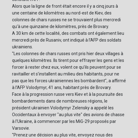
Alors que la ligne de front était encore il y a cinq jours à
une centaine de kilomètres au nord-est de Kiev, des
colonnes de chars russes ne se trouvaient plus mercredi
qu’à une quinzaine de kilomètres, près de Brovary.
A 30 km de cette localité, des combats ont également lieu
mercredi près de Rusaniv, ont indiqué à l’AFP des soldats
ukrainiens.
"Les colonnes de chars russes ont pris hier deux villages à
quelques kilomètres. Ils tirent pour effrayer les gens et les
forcer à rester chez eux, volent ce qu’ils peuvent pour se
ravitailler et s’installent au milieu des habitants, pour ne
pas que les forces ukrainiennes les bombardent", a affirmé
à l’AFP Volodymyr, 41 ans, habitant près de Brovary.
Face à la progression russe vers Kiev et à la poursuite des
bombardements dans de nombreuses régions, le
président ukrainien Volodymyr Zelensky a appelé les
Occidentaux à envoyer "au plus vite" des avions de chasse
à l'Ukraine, à commencer par les MiG-29 proposés par
Varsovie.
"Prenez une décision au plus vite, envoyez nous des