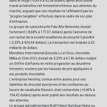
dans le rouge (-0,43% à 92,56 dollars) après avoir publié
mardi un bénéfice net trimestriel inférieur aux attentes du
marché, arguant que ces résultats ne reflétaient pas les
"progrès tangibles" effectués dans le cadre de son plan
d'entreprise.
Le groupe de cybersécurité Palo Alto Networks chutait
fortement (-8,68% à 177,01 dollars) après l'annonce de
son rachat de la société israélienne de sécurité CyberArk
(-2,33% à 424,44 dollars). La transaction est évaluée à 25
milliards de dollars.
Mondelez International (biscuits Lu et Oreo, chocolats
Milka et Côte d'Or) chutait de 3,23% à 67,46 dollars malgré
un chiffre d'affaires en nette progession au deuxième
trimestre, soutenu par les hausses de prix appliquées à
ses produits chocolatés.
L'entreprise Hershey, connue entre autres pour ses
tablettes de chocolat éponymes et les confiseries au
beurre de cacahuète Reese's, était recherchée (+4,40% à
194,42 dollars) après avoir publié des résultats au-dessus
des attentes.
Le groupe agroalimentaire Kraft Heinz (ketchup Heinz ou