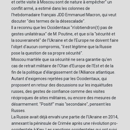
et cette visite à Moscou sont de nature à empêcher" un
conflit armé, a estimé dans les colonnes de
l'hebdomadaire français JDD Emmanuel Macron, qui veut
discuter "des termes de la désescalade".
Il a reconnu que les Occidentaux "n'obtiendron(t) pas de
gestes unilatéraux" de M. Poutine, et que si la "sécurité et
la souveraineté" de l'Ukraine et de l'Europe ne doivent faire
l'objet d'aucun compromis, "il est légitime que la Russie
pose la question de sa propre sécurité".
Moscou martèle que sa sécurité ne sera garantie qu'en
cas de retrait militaire de l'Otan d'Europe de l'Est et de la
fin de la politique d'élargissement de l'Alliance atlantique.
Autant d'exigences rejetées par les Occidentaux, qui
proposent en retour des discussions sur les inquiétudes
russes, des gestes de confiance comme des visites
réciproques de sites militaires, ou encore des mesures de
désarmement. "Positif" mais "secondaire", pensent les
Russes.
La Russie avait déjà envahi une partie de l'Ukraine en 2014,
annexant la péninsule de Crimée après une révolution pro-
occidentale à Kiev. Les sanctions occidentales qui ont suivi