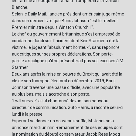
leur amitié à l'époque où Donald Trump était à la Maison
Blanche.
Selon le Daily Mail, l'ancien président américain juge même
dans son dernier livre que Boris Johnson "est le meilleur
Premier ministre depuis Winston Churchill".
Le chef du gouvernement britannique s'est empressé de
condamner lundi soir l'incident dont Keir Starmer a été la
victime, le jugeant "absolument honteux", sans répondre
aux critiques sur ses propres déclarations. Son porte-
parole a souligné qu'il ne présenterait pas ses excuses à M.
Starmer.
Deux ans après la mise en oeuvre du Brexit qui avait été la
clé de son triomphe électoral en décembre 2019, Boris
Johnson traverse une passe difficile, avec une popularité
au plus bas, mais s'accroche à son poste.
"I will survive" a-t-il chantonné devant son nouveau
directeur de communication, Guto Harris, a raconté celui-ci
lundi à la presse.
Espérant se donner un nouveau souffle, M. Johnson a
annoncé mardi un mini-remaniement de ses équipes dont
la nomination du député conservateur Jacob Rees Mogg