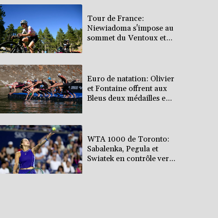
Tour de France:
Niewiadoma s'impose au
sommet du Ventoux et
endosse le maillot jaune
Euro de natation: Olivier
et Fontaine offrent aux
Bleus deux médailles en
eau libre
WTA 1000 de Toronto:
Sabalenka, Pegula et
Swiatek en contrôle vers
les 8es de finale