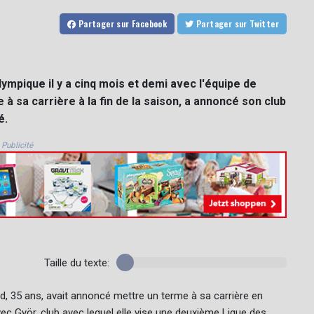
Partager
sur Facebook
Partager
sur Twitter
pique il y a cinq mois et demi avec l'équipe de
à sa carrière à la fin de la saison, a annoncé son club
é.
Publicité
Taille du texte:
, 35 ans, avait annoncé mettre un terme à sa carrière en
vec Györ, club avec lequel elle vise une deuxième Ligue des