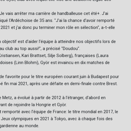
 +Je vais arrêter ma carrière de handballeuse cet été+. J'ai
iqué l'Ardéchoise de 35 ans. "J'ai la chance d'avoir remporté
021 et j'ai donc pu terminer mon rôle en sélection", a-t-elle
objectif est d'aider l'équipe à atteindre nos objectifs lors de
 au club au top aussi!", a précisé "Doudou".
stiansen, Kari Brattset, Silje Solberg), françaises (Laura
doises (Linn Blohm), Györ est invaincu en dix matches de
de favorite pour le titre européen courant juin à Budapest pour
pé fin mai 2021, après une défaite en demi-finale contre Brest.
Metz, a évolué à partir de 2012 à l'étranger, d'abord en
nt de rejoindre la Hongrie et Györ.
 remporté avec l'équipe de France: le titre mondial en 2017, le
x Jeux olympiques en 2021 à Tokyo, avec à chaque fois des
e gardienne au monde.