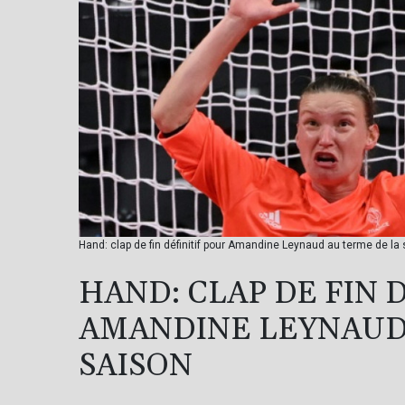
Hand: clap de fin définitif pour Amandine Leynaud au terme de la
HAND: CLAP DE FIN 
AMANDINE LEYNAUD
SAISON