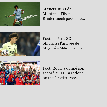
Masters 1000 de
Montréal: Fils et
Rinderknech passent en
8es de finale
Foot: le Paris SG
officialise l'arrivée de
Maghnès Akliouche en
provenance de Monaco
Foot: Rodri a donné son
accord au FC Barcelone
pour négocier avec
Manchester City