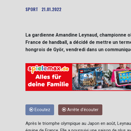
SPORT
21.01.2022
La gardienne Amandine Leynaud, championne olym
France de handball, a décidé de mettre un terme 
hongrois de Györ, vendredi dans un communiqu
Ecoutez
Arrête d'écouter
Après le triomphe olympique au Japon en août, Leynaud
équipe de France. Elle a poursuivi une saison de plus a