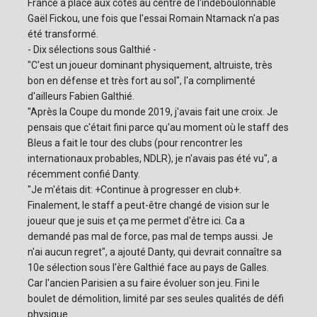
France a placé aux côtés au centre de l'indéboulonnable
Gaël Fickou, une fois que l'essai Romain Ntamack n'a pas
été transformé.
- Dix sélections sous Galthié -
"C'est un joueur dominant physiquement, altruiste, très
bon en défense et très fort au sol", l'a complimenté
d'ailleurs Fabien Galthié.
"Après la Coupe du monde 2019, j'avais fait une croix. Je
pensais que c'était fini parce qu'au moment où le staff des
Bleus a fait le tour des clubs (pour rencontrer les
internationaux probables, NDLR), je n'avais pas été vu", a
récemment confié Danty.
"Je m'étais dit: +Continue à progresser en club+.
Finalement, le staff a peut-être changé de vision sur le
joueur que je suis et ça me permet d'être ici. Ca a
demandé pas mal de force, pas mal de temps aussi. Je
n'ai aucun regret", a ajouté Danty, qui devrait connaître sa
10e sélection sous l'ère Galthié face au pays de Galles.
Car l'ancien Parisien a su faire évoluer son jeu. Fini le
boulet de démolition, limité par ses seules qualités de défi
physique.