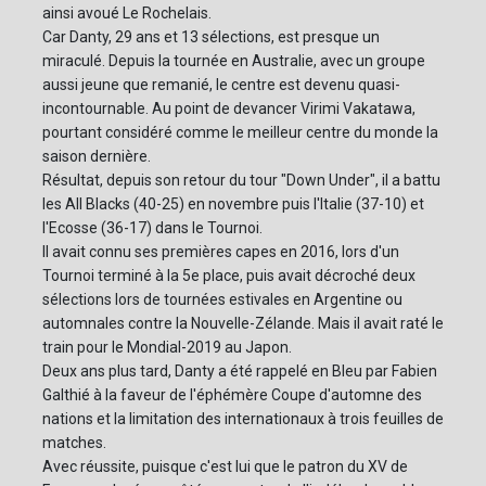
ainsi avoué Le Rochelais.
Car Danty, 29 ans et 13 sélections, est presque un
miraculé. Depuis la tournée en Australie, avec un groupe
aussi jeune que remanié, le centre est devenu quasi-
incontournable. Au point de devancer Virimi Vakatawa,
pourtant considéré comme le meilleur centre du monde la
saison dernière.
Résultat, depuis son retour du tour "Down Under", il a battu
les All Blacks (40-25) en novembre puis l'Italie (37-10) et
l'Ecosse (36-17) dans le Tournoi.
Il avait connu ses premières capes en 2016, lors d'un
Tournoi terminé à la 5e place, puis avait décroché deux
sélections lors de tournées estivales en Argentine ou
automnales contre la Nouvelle-Zélande. Mais il avait raté le
train pour le Mondial-2019 au Japon.
Deux ans plus tard, Danty a été rappelé en Bleu par Fabien
Galthié à la faveur de l'éphémère Coupe d'automne des
nations et la limitation des internationaux à trois feuilles de
matches.
Avec réussite, puisque c'est lui que le patron du XV de