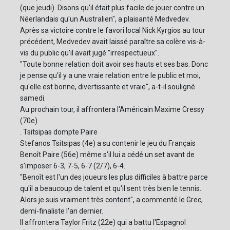
(que jeudi). Disons qu'il était plus facile de jouer contre un
Néerlandais qu'un Australien", a plaisanté Medvedev.
Après sa victoire contre le favori local Nick Kyrgios au tour
précédent, Medvedev avait laissé paraître sa colère vis-à-
vis du public qu'il avait jugé "irrespectueux".
"Toute bonne relation doit avoir ses hauts et ses bas. Donc
je pense qu'il y a une vraie relation entre le public et moi,
qu'elle est bonne, divertissante et vraie", a-t-il souligné
samedi.
Au prochain tour, il affrontera l'Américain Maxime Cressy
(70e).
. Tsitsipas dompte Paire
Stefanos Tsitsipas (4e) a su contenir le jeu du Français
Benoît Paire (56e) même s'il lui a cédé un set avant de
s'imposer 6-3, 7-5, 6-7 (2/7), 6-4.
"Benoît est l'un des joueurs les plus difficiles à battre parce
qu'il a beaucoup de talent et qu'il sent très bien le tennis.
Alors je suis vraiment très content", a commenté le Grec,
demi-finaliste l'an dernier.
Il affrontera Taylor Fritz (22e) qui a battu l'Espagnol