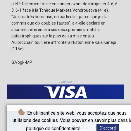
a été fortement mise en danger avant de s'imposer 4-6, 6-
3, 6-1 face à la Tchèque Marketa Vondrousova (41e).
"Je suis très heureuse, en particulier parce que je n'ai
commis que dix doubles fautes", a-t-elle déclaré en
souriant, référence à ses deux premiers matchs
catastrophiques sur le plan de sa mise en jeu.
Au prochain tour, elle affrontera l'Estonienne Kaia Kanepi
(115e).
G.Vogl--MP
Publicité
En utilisant ce site web, vous acceptez que nous
utilisions des cookies. Vous pouvez en savoir plus dans l
© Münchener Post - 2026 - Tous droits réservés
politique de confidentialité.
D'accord