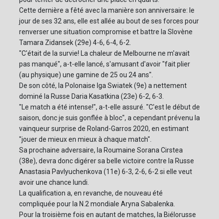
Cette dernière a fêté avec la manière son anniversaire: le
jour de ses 32 ans, elle est allée au bout de ses forces pour
renverser une situation compromise et battre la Slovène
Tamara Zidansek (29e) 4-6, 6-4, 6-2.
"C'était de la survie! La chaleur de Melbourne ne m'avait
pas manqué", a-t-elle lancé, s'amusant d'avoir "fait plier
(au physique) une gamine de 25 ou 24 ans".
De son côté, la Polonaise Iga Swiatek (9e) a nettement
dominé la Russe Daria Kasatkina (23e) 6-2, 6-3.
"Le match a été intense!", a-t-elle assuré. "C'est le début de
saison, donc je suis gonflée à bloc", a cependant prévenu la
vainqueur surprise de Roland-Garros 2020, en estimant
"jouer de mieux en mieux à chaque match".
Sa prochaine adversaire, la Roumaine Sorana Cirstea
(38e), devra donc digérer sa belle victoire contre la Russe
Anastasia Pavlyuchenkova (11e) 6-3, 2-6, 6-2 si elle veut
avoir une chance lundi.
La qualification a, en revanche, de nouveau été
compliquée pour la N.2 mondiale Aryna Sabalenka.
Pour la troisième fois en autant de matches, la Biélorusse