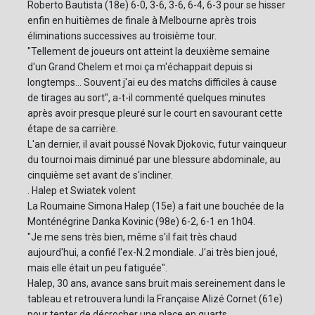
Roberto Bautista (18e) 6-0, 3-6, 3-6, 6-4, 6-3 pour se hisser
enfin en huitièmes de finale à Melbourne après trois
éliminations successives au troisième tour.
"Tellement de joueurs ont atteint la deuxième semaine
d'un Grand Chelem et moi ça m'échappait depuis si
longtemps... Souvent j'ai eu des matchs difficiles à cause
de tirages au sort", a-t-il commenté quelques minutes
après avoir presque pleuré sur le court en savourant cette
étape de sa carrière.
L'an dernier, il avait poussé Novak Djokovic, futur vainqueur
du tournoi mais diminué par une blessure abdominale, au
cinquième set avant de s'incliner.
. Halep et Swiatek volent
La Roumaine Simona Halep (15e) a fait une bouchée de la
Monténégrine Danka Kovinic (98e) 6-2, 6-1 en 1h04.
"Je me sens très bien, même s'il fait très chaud
aujourd'hui, a confié l'ex-N.2 mondiale. J'ai très bien joué,
mais elle était un peu fatiguée".
Halep, 30 ans, avance sans bruit mais sereinement dans le
tableau et retrouvera lundi la Française Alizé Cornet (61e)
pour tenter de décrocher une place en quarts.