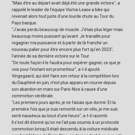
"Mais être au départ avait déjà été une grande victoire", a
rappelé le leader de l'équipe Visma-Lease a bike qui
revenait alors tout juste d'une lourde chute au Tour du
Pays basque.
"J'avais perdu beaucoup de muscle. J'étais plus léger mais
beaucoup moins puissant qu'avant. Je travaille pour
regagner ma puissance et à partir de là franchir un
nouveau palier pour être encore plus fort qu'en 2023",
l'année de sa dernière victoire sur le Tour.
"De toute façon il le faudra pour espérer gagner, ce que je
vois pour l'instant est prometteur", a-t-il ajouté.
Vingegaard, qui doit faire son retour à la compétition lors
du Dauphiné en juin, n'est plus apparu en course depuis
son abandon en mars sur Paris-Nice à cause d'une
commotion cérébrale.
"Les premiers jours après, je ne faisais que dormir. Et la
première fois que je suis remonté sur un vélo, je me suis
senti nauséeux au bout d'une heure", a-t-il raconté.
Il s'est dit étonné qu'on ne l'ait pas soumis à un protocole
commotion lorsqu'il était descendu à la voiture médicale