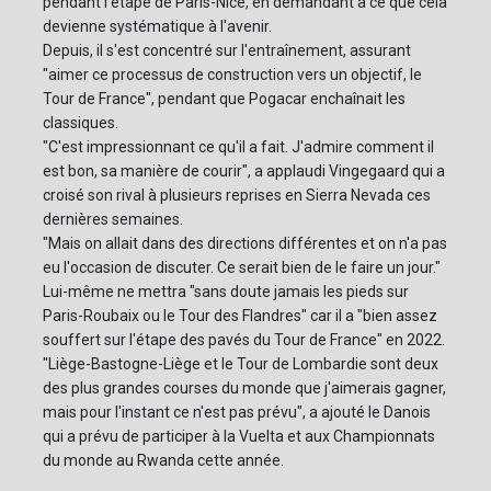
pendant l'étape de Paris-Nice, en demandant à ce que cela
devienne systématique à l'avenir.
Depuis, il s'est concentré sur l'entraînement, assurant
"aimer ce processus de construction vers un objectif, le
Tour de France", pendant que Pogacar enchaînait les
classiques.
"C'est impressionnant ce qu'il a fait. J'admire comment il
est bon, sa manière de courir", a applaudi Vingegaard qui a
croisé son rival à plusieurs reprises en Sierra Nevada ces
dernières semaines.
"Mais on allait dans des directions différentes et on n'a pas
eu l'occasion de discuter. Ce serait bien de le faire un jour."
Lui-même ne mettra "sans doute jamais les pieds sur
Paris-Roubaix ou le Tour des Flandres" car il a "bien assez
souffert sur l'étape des pavés du Tour de France" en 2022.
"Liège-Bastogne-Liège et le Tour de Lombardie sont deux
des plus grandes courses du monde que j'aimerais gagner,
mais pour l'instant ce n'est pas prévu", a ajouté le Danois
qui a prévu de participer à la Vuelta et aux Championnats
du monde au Rwanda cette année.