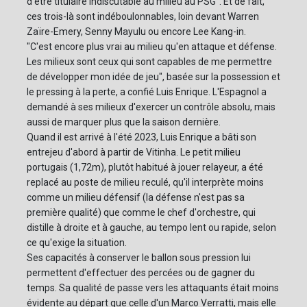
d'être titulaire indiscutable au milieu au PSG". Et de fait,
ces trois-là sont indéboulonnables, loin devant Warren
Zaïre-Emery, Senny Mayulu ou encore Lee Kang-in.
"C'est encore plus vrai au milieu qu'en attaque et défense.
Les milieux sont ceux qui sont capables de me permettre
de développer mon idée de jeu", basée sur la possession et
le pressing à la perte, a confié Luis Enrique. L'Espagnol a
demandé à ses milieux d'exercer un contrôle absolu, mais
aussi de marquer plus que la saison dernière.
Quand il est arrivé à l'été 2023, Luis Enrique a bâti son
entrejeu d'abord à partir de Vitinha. Le petit milieu
portugais (1,72m), plutôt habitué à jouer relayeur, a été
replacé au poste de milieu reculé, qu'il interprète moins
comme un milieu défensif (la défense n'est pas sa
première qualité) que comme le chef d'orchestre, qui
distille à droite et à gauche, au tempo lent ou rapide, selon
ce qu'exige la situation.
Ses capacités à conserver le ballon sous pression lui
permettent d'effectuer des percées ou de gagner du
temps. Sa qualité de passe vers les attaquants était moins
évidente au départ que celle d'un Marco Verratti, mais elle