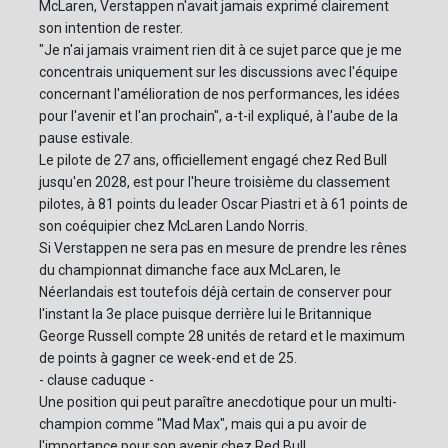
McLaren, Verstappen n'avait jamais exprimé clairement
son intention de rester.
"Je n'ai jamais vraiment rien dit à ce sujet parce que je me
concentrais uniquement sur les discussions avec l'équipe
concernant l'amélioration de nos performances, les idées
pour l'avenir et l'an prochain", a-t-il expliqué, à l'aube de la
pause estivale.
Le pilote de 27 ans, officiellement engagé chez Red Bull
jusqu'en 2028, est pour l'heure troisième du classement
pilotes, à 81 points du leader Oscar Piastri et à 61 points de
son coéquipier chez McLaren Lando Norris.
Si Verstappen ne sera pas en mesure de prendre les rênes
du championnat dimanche face aux McLaren, le
Néerlandais est toutefois déjà certain de conserver pour
l'instant la 3e place puisque derrière lui le Britannique
George Russell compte 28 unités de retard et le maximum
de points à gagner ce week-end et de 25.
- clause caduque -
Une position qui peut paraître anecdotique pour un multi-
champion comme "Mad Max", mais qui a pu avoir de
l'importance pour son avenir chez Red Bull.