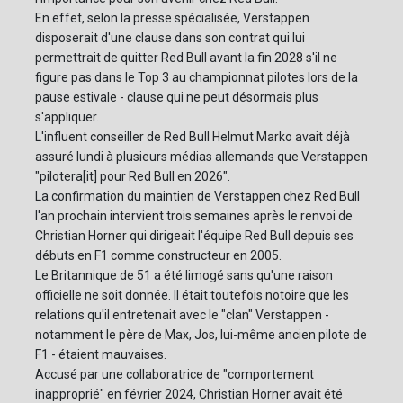
En effet, selon la presse spécialisée, Verstappen
disposerait d'une clause dans son contrat qui lui
permettrait de quitter Red Bull avant la fin 2028 s'il ne
figure pas dans le Top 3 au championnat pilotes lors de la
pause estivale - clause qui ne peut désormais plus
s'appliquer.
L'influent conseiller de Red Bull Helmut Marko avait déjà
assuré lundi à plusieurs médias allemands que Verstappen
"pilotera[it] pour Red Bull en 2026".
La confirmation du maintien de Verstappen chez Red Bull
l'an prochain intervient trois semaines après le renvoi de
Christian Horner qui dirigeait l'équipe Red Bull depuis ses
débuts en F1 comme constructeur en 2005.
Le Britannique de 51 a été limogé sans qu'une raison
officielle ne soit donnée. Il était toutefois notoire que les
relations qu'il entretenait avec le "clan" Verstappen -
notamment le père de Max, Jos, lui-même ancien pilote de
F1 - étaient mauvaises.
Accusé par une collaboratrice de "comportement
inapproprié" en février 2024, Christian Horner avait été