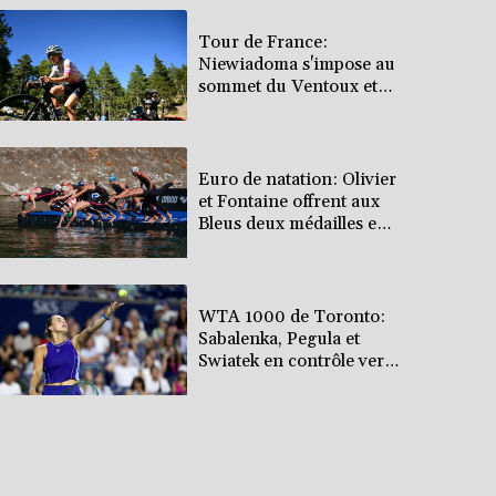
Tour de France:
Niewiadoma s'impose au
sommet du Ventoux et
endosse le maillot jaune
Euro de natation: Olivier
et Fontaine offrent aux
Bleus deux médailles en
eau libre
WTA 1000 de Toronto:
Sabalenka, Pegula et
Swiatek en contrôle vers
les 8es de finale