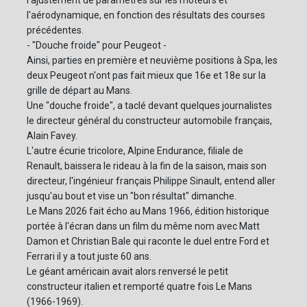
l'ajustement de paramètres sur les moteurs et
l'aérodynamique, en fonction des résultats des courses
précédentes.
- "Douche froide" pour Peugeot -
Ainsi, parties en première et neuvième positions à Spa, les
deux Peugeot n'ont pas fait mieux que 16e et 18e sur la
grille de départ au Mans.
Une "douche froide", a taclé devant quelques journalistes
le directeur général du constructeur automobile français,
Alain Favey.
L'autre écurie tricolore, Alpine Endurance, filiale de
Renault, baissera le rideau à la fin de la saison, mais son
directeur, l'ingénieur français Philippe Sinault, entend aller
jusqu'au bout et vise un "bon résultat" dimanche.
Le Mans 2026 fait écho au Mans 1966, édition historique
portée à l'écran dans un film du même nom avec Matt
Damon et Christian Bale qui raconte le duel entre Ford et
Ferrari il y a tout juste 60 ans.
Le géant américain avait alors renversé le petit
constructeur italien et remporté quatre fois Le Mans
(1966-1969).