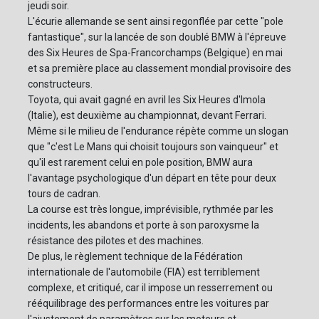
jeudi soir.
L'écurie allemande se sent ainsi regonflée par cette "pole
fantastique", sur la lancée de son doublé BMW à l'épreuve
des Six Heures de Spa-Francorchamps (Belgique) en mai
et sa première place au classement mondial provisoire des
constructeurs.
Toyota, qui avait gagné en avril les Six Heures d'Imola
(Italie), est deuxième au championnat, devant Ferrari.
Même si le milieu de l'endurance répète comme un slogan
que "c'est Le Mans qui choisit toujours son vainqueur" et
qu'il est rarement celui en pole position, BMW aura
l'avantage psychologique d'un départ en tête pour deux
tours de cadran.
La course est très longue, imprévisible, rythmée par les
incidents, les abandons et porte à son paroxysme la
résistance des pilotes et des machines.
De plus, le règlement technique de la Fédération
internationale de l'automobile (FIA) est terriblement
complexe, et critiqué, car il impose un resserrement ou
rééquilibrage des performances entre les voitures par