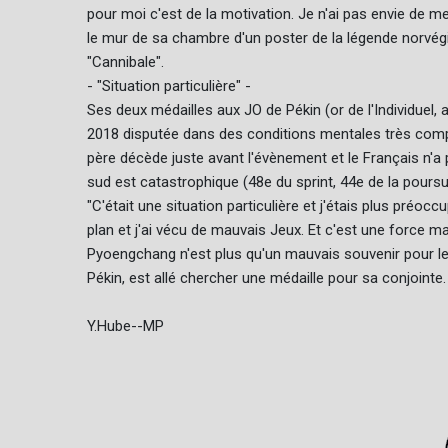
pour moi c'est de la motivation. Je n'ai pas envie de me
le mur de sa chambre d'un poster de la légende norvé
"Cannibale".
- "Situation particulière" -
Ses deux médailles aux JO de Pékin (or de l'Individuel, 
2018 disputée dans des conditions mentales très com
père décède juste avant l'évènement et le Français n'a
sud est catastrophique (48e du sprint, 44e de la poursui
"C'était une situation particulière et j'étais plus préo
plan et j'ai vécu de mauvais Jeux. Et c'est une force ma
Pyoengchang n'est plus qu'un mauvais souvenir pour l
Pékin, est allé chercher une médaille pour sa conjoin
Y.Hube--MP