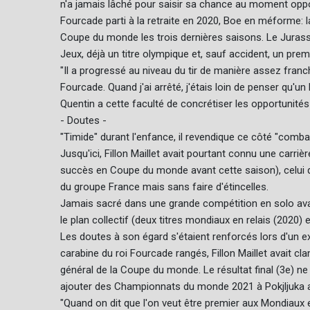
n'a jamais lâché pour saisir sa chance au moment opp
Fourcade parti à la retraite en 2020, Boe en méforme: la 
Coupe du monde les trois dernières saisons. Le Jurassie
Jeux, déjà un titre olympique et, sauf accident, un premi
"Il a progressé au niveau du tir de manière assez franch
Fourcade. Quand j'ai arrêté, j'étais loin de penser qu'un
Quentin a cette faculté de concrétiser les opportunités 
- Doutes -
"Timide" durant l'enfance, il revendique ce côté "combat
Jusqu'ici, Fillon Maillet avait pourtant connu une carri
succès en Coupe du monde avant cette saison), celui qui
du groupe France mais sans faire d'étincelles.
Jamais sacré dans une grande compétition en solo avant 
le plan collectif (deux titres mondiaux en relais (2020) e
Les doutes à son égard s'étaient renforcés lors d'un ex
carabine du roi Fourcade rangés, Fillon Maillet avait c
général de la Coupe du monde. Le résultat final (3e) ne 
ajouter des Championnats du monde 2021 à Pokjljuka a
"Quand on dit que l'on veut être premier aux Mondiaux