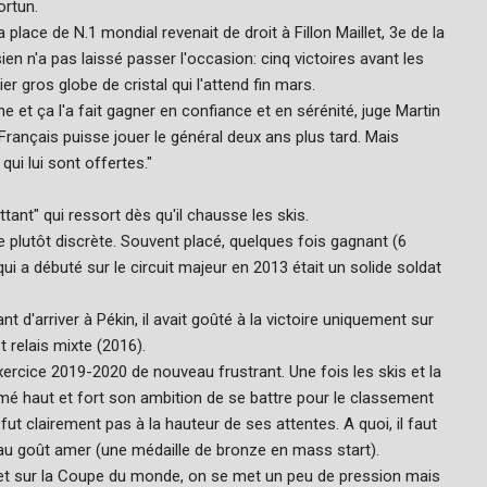
ortun.
place de N.1 mondial revenait de droit à Fillon Maillet, 3e de la
n n'a pas laissé passer l'occasion: cinq victoires avant les
er gros globe de cristal qui l'attend fin mars.
e et ça l'a fait gagner en confiance et en sérénité, juge Martin
 Français puisse jouer le général deux ans plus tard. Mais
qui lui sont offertes."
tant" qui ressort dès qu'il chausse les skis.
ère plutôt discrète. Souvent placé, quelques fois gagnant (6
 a débuté sur le circuit majeur en 2013 était un solide soldat
d'arriver à Pékin, il avait goûté à la victoire uniquement sur
t relais mixte (2016).
ercice 2019-2020 de nouveau frustrant. Une fois les skis et la
lamé haut et fort son ambition de se battre pour le classement
fut clairement pas à la hauteur de ses attentes. A quoi, il faut
u goût amer (une médaille de bronze en mass start).
 et sur la Coupe du monde, on se met un peu de pression mais