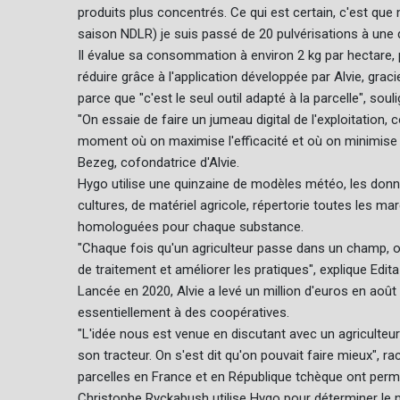
produits plus concentrés. Ce qui est certain, c'est que
saison NDLR) je suis passé de 20 pulvérisations à une 
Il évalue sa consommation à environ 2 kg par hectare,
réduire grâce à l'application développée par Alvie, gra
parce que "c'est le seul outil adapté à la parcelle", soul
"On essaie de faire un jumeau digital de l'exploitatio
moment où on maximise l'efficacité et où on minimise la 
Bezeg, cofondatrice d'Alvie.
Hygo utilise une quinzaine de modèles météo, les donnée
cultures, de matériel agricole, répertorie toutes les m
homologuées pour chaque substance.
"Chaque fois qu'un agriculteur passe dans un champ, on
de traitement et améliorer les pratiques", explique Edit
Lancée en 2020, Alvie a levé un million d'euros en août
essentiellement à des coopératives.
"L'idée nous est venue en discutant avec un agriculteur
son tracteur. On s'est dit qu'on pouvait faire mieux", 
parcelles en France et en République tchèque ont permi
Christophe Ryckabush utilise Hygo pour déterminer le m