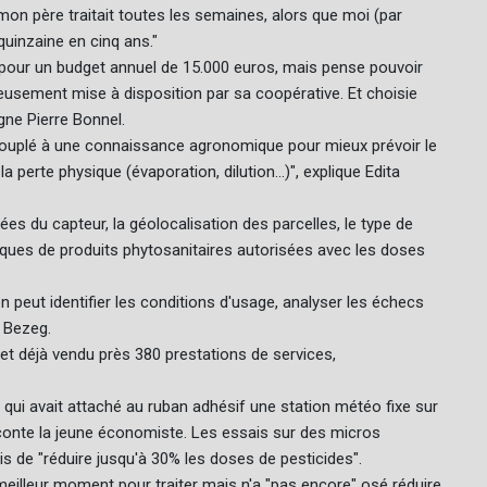
 mon père traitait toutes les semaines, alors que moi (par
quinzaine en cinq ans."
 pour un budget annuel de 15.000 euros, mais pense pouvoir
cieusement mise à disposition par sa coopérative. Et choisie
igne Pierre Bonnel.
n, couplé à une connaissance agronomique pour mieux prévoir le
perte physique (évaporation, dilution...)", explique Edita
s du capteur, la géolocalisation des parcelles, le type de
arques de produits phytosanitaires autorisées avec les doses
 peut identifier les conditions d'usage, analyser les échecs
a Bezeg.
 et déjà vendu près 380 prestations de services,
 qui avait attaché au ruban adhésif une station météo fixe sur
raconte la jeune économiste. Les essais sur des micros
s de "réduire jusqu'à 30% les doses de pesticides".
eilleur moment pour traiter mais n'a "pas encore" osé réduire