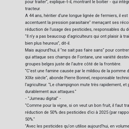
pour traiter", explique-t-il, montrant le boitier - qui in
tracteur.
A 44 ans, héritier d'une longue lignée de fermiers, il e
accentuent la pression parasitaire" menaçant ses récolt
réduction de l'usage des pesticides, responsables du dé
"Il n'y a pas beaucoup d'agriculteurs qui ont plaisir à tr
bien plus heureux", dit-il.
Mais aujourd'hui, il "ne sait pas faire sans" pour contr
qui attaque ses champs de Fontane, une variété destiné
groupes belges juste de l'autre côté de la frontière.
"C'est une famine causée par le mildiou de la pomme de
XIXe siècle", abonde Pierre Bonnel, responsable techniq
l'agriculteur. "Le champignon mute très rapidement, et p
durablement aux attaques."
- "Jumeau digital" -
"Comme pour la vigne, si on veut un bon fruit, il faut t
réduction de 50% des pesticides d'ici à 2025 (par rappo
50%."
"Avec les pesticides qu'on utilise aujourd'hui, en volum