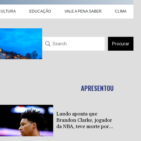
CULTURA
EDUCAÇÃO
VALE A PENA SABER
CLIMA
Procurar
APRESENTOU
Laudo aponta que
Brandon Clarke, jogador
da NBA, teve morte por
overdose acidental