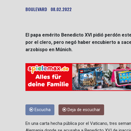
BOULEVARD
08.02.2022
El papa emérito Benedicto XVI pidió perdón est
por el clero, pero negó haber encubierto a sa
arzobispo en Múnich.
Escucha
Deja de escuchar
En una carta hecha pública por el Vaticano, tres sema
Alemania donde se acusaba a Benedicto XVI de inacció