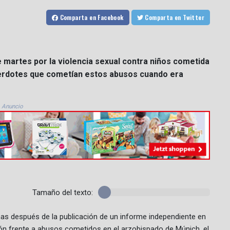
Comparta
en Facebook
Comparta
en Twitter
e martes por la violencia sexual contra niños cometida
cerdotes que cometían estos abusos cuando era
Anuncio
Tamaño del texto:
nas después de la publicación de un informe independiente en
n frente a abusos cometidos en el arzobispado de Múnich, el