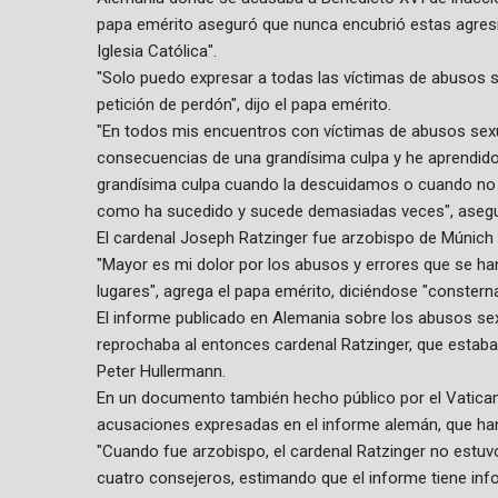
papa emérito aseguró que nunca encubrió estas agresi
Iglesia Católica".
"Solo puedo expresar a todas las víctimas de abusos s
petición de perdón", dijo el papa emérito.
"En todos mis encuentros con víctimas de abusos sexual
consecuencias de una grandísima culpa y he aprendi
grandísima culpa cuando la descuidamos o cuando no l
como ha sucedido y sucede demasiadas veces", asegur
El cardenal Joseph Ratzinger fue arzobispo de Múnich 
"Mayor es mi dolor por los abusos y errores que se ha
lugares", agrega el papa emérito, diciéndose "constern
El informe publicado en Alemania sobre los abusos se
reprochaba al entonces cardenal Ratzinger, que estab
Peter Hullermann.
En un documento también hecho público por el Vatican
acusaciones expresadas en el informe alemán, que han 
"Cuando fue arzobispo, el cardenal Ratzinger no estuv
cuatro consejeros, estimando que el informe tiene inf