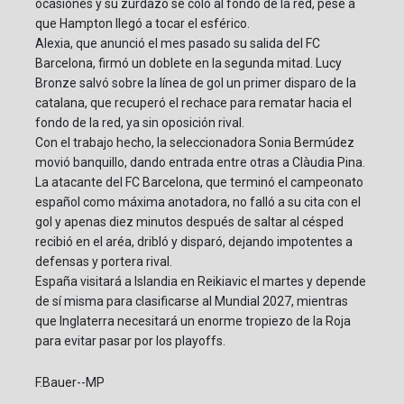
ocasiones y su zurdazo se coló al fondo de la red, pese a
que Hampton llegó a tocar el esférico.
Alexia, que anunció el mes pasado su salida del FC
Barcelona, firmó un doblete en la segunda mitad. Lucy
Bronze salvó sobre la línea de gol un primer disparo de la
catalana, que recuperó el rechace para rematar hacia el
fondo de la red, ya sin oposición rival.
Con el trabajo hecho, la seleccionadora Sonia Bermúdez
movió banquillo, dando entrada entre otras a Clàudia Pina.
La atacante del FC Barcelona, que terminó el campeonato
español como máxima anotadora, no falló a su cita con el
gol y apenas diez minutos después de saltar al césped
recibió en el aréa, dribló y disparó, dejando impotentes a
defensas y portera rival.
España visitará a Islandia en Reikiavic el martes y depende
de sí misma para clasificarse al Mundial 2027, mientras
que Inglaterra necesitará un enorme tropiezo de la Roja
para evitar pasar por los playoffs.
F.Bauer--MP