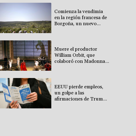
Comienza la vendimia
en la región francesa de
Borgoña, un nuevo
récord de precocidad
Muere el productor
William Orbit, que
colaboró con Madonna
en "Ray of Light"
EEUU pierde empleos,
un golpe a las
afirmaciones de Trump
sobre la economía