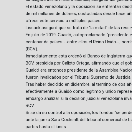
El estado venezolano y la oposición se enfrentan des
de mil millones de dólares, custodiadas desde hace año
ofrece este servicio a múltiples países.
Lissack aseguró que se trata de "la mitad" de las reser
En julio de 2019, Guaidó, autoproclamado "presidente
centenar de países --entre ellos el Reino Unido--, nom
(BCV).
Inmediatamente esta ordenó al Banco de Inglaterra que n
BCV, presidida por Calixto Ortega, afirmando que el gobi
Guaidó era entonces presidente de la Asamblea Nacio
fueron invalidados por el Tribunal Supremo de Justicia
Tras haber decidido en diciembre, al término de dos años
efectivamente a Guaidó como legítimo y único represe
embargo analizar si la decisión judicial venezolana in
BCV.
Si se da su control a la oposición, los fondos "se perd
ante la jueza Sara Cockerill, del tribunal comercial d
partes hasta el lunes.