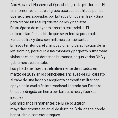
Abu Hasan al-Hashemi al-Qurashi llega a la jefatura del EI
en momentos en que el grupo aparece debilitado por las
operaciones apoyadas por Estados Unidos en Irak y Siria
para frenar un resurgimiento de los yihadistas.
En su época de mayor expansión territorial, el EI
autoproclamó un califato que se extendía por amplias
zonas de Irak y Siria con millones de habitantes.
En esos territorios, el EI impuso una rígida aplicación de la
ley islámica, persiguió a las minorías y perpetró numerosas
violaciones de los derechos humanos, según varias ONG y
gobiernos occidentales.
Los yihadistas fueron definitivamente derrotados en
marzo de 2019 en los principales enclaves de su "califato",
al cabo de una larga y sangrienta campaña militar con
apoyo de la coalición internacional liderada por Estados
Unidos y dirigida en tierra por kurdos sirios y fuerzas
iraquies.
Los milicianos remanentes del EI se ocultaron
mayoritariamente en en el desierto de Siria, desde donde
han vuelto a cometer ataques.