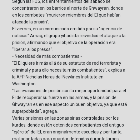
Según las FDS, los enfrentamientos del sábado se
concentraron en los barrios al norte de Ghwayran, donde
en los combates "murieron miembros del EI que habían
atacado la prisión".
El viernes, en un comunicado emitido por su "agencia de
noticias" Amaq, el grupo yihadista reivindicó el ataque a la
prisión, afirmando que el objetivo de la operación era
"liberar a los presos".
- Necesidad de más combatientes -
"El EI quiere ir más allá de su estatuto de red terrorista y
criminal y para ello necesita más combatientes", explica a
la AFP Nicholas Heras del Newlines Institute en
Washington.
"Las evasiones de prisión son la mejor oportunidad para el
EI de recuperar su fuerza en las armas, y la prisión de
Ghwayran es en ese aspecto un buen objetivo, ya que está
superpoblada", agrega.
Varias prisiones en las zonas sirias controladas por los
kurdos, donde están detenidos combatientes del antiguo
"ejército" del EI, eran originalmente escuelas y, por tanto,
mal adaptadas para guardar detenidos durante largos