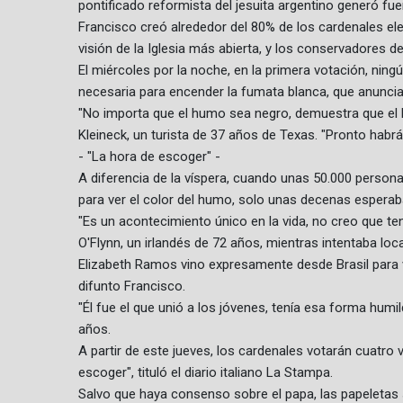
pontificado reformista del jesuita argentino generó fuer
Francisco creó alrededor del 80% de los cardenales ele
visión de la Iglesia más abierta, y los conservadores d
El miércoles por la noche, en la primera votación, nin
necesaria para encender la fumata blanca, que anuncia
"No importa que el humo sea negro, demuestra que el 
Kleineck, un turista de 37 años de Texas. "Pronto habr
- "La hora de escoger" -
A diferencia de la víspera, cuando unas 50.000 person
para ver el color del humo, solo unas decenas esperab
"Es un acontecimiento único en la vida, no creo que ten
O'Flynn, un irlandés de 72 años, mientras intentaba loca
Elizabeth Ramos vino expresamente desde Brasil para vi
difunto Francisco.
"Él fue el que unió a los jóvenes, tenía esa forma humil
años.
A partir de este jueves, los cardenales votarán cuatro 
escoger", tituló el diario italiano La Stampa.
Salvo que haya consenso sobre el papa, las papeletas 