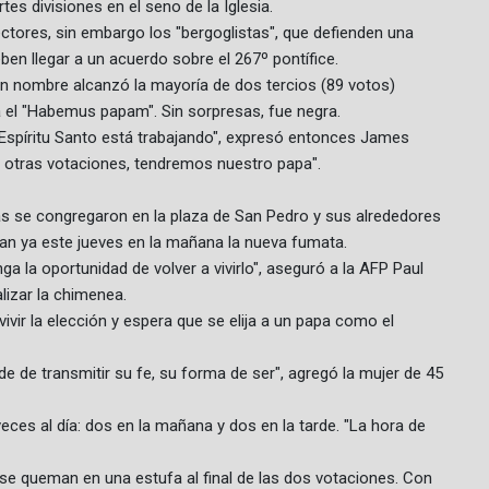
tes divisiones en el seno de la Iglesia.
ctores, sin embargo los "bergoglistas", que defienden una
eben llegar a un acuerdo sobre el 267º pontífice.
gún nombre alcanzó la mayoría de dos tercios (89 votos)
 el "Habemus papam". Sin sorpresas, fue negra.
Espíritu Santo está trabajando", expresó entonces James
á otras votaciones, tendremos nuestro papa".
as se congregaron en la plaza de San Pedro y sus alrededores
an ya este jueves en la mañana la nueva fumata.
ga la oportunidad de volver a vivirlo", aseguró a la AFP Paul
lizar la chimenea.
vir la elección y espera que se elija a un papa como el
de de transmitir su fe, su forma de ser", agregó la mujer de 45
veces al día: dos en la mañana y dos en la tarde. "La hora de
se queman en una estufa al final de las dos votaciones. Con