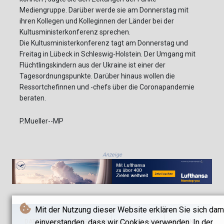
Mediengruppe. Darüber werde sie am Donnerstag mit
ihren Kollegen und Kolleginnen der Länder bei der
Kultusministerkonferenz sprechen.
Die Kultusministerkonferenz tagt am Donnerstag und
Freitag in Lübeck in Schleswig-Holstein. Der Umgang mit
Flüchtlingskindern aus der Ukraine ist einer der
Tagesordnungspunkte. Darüber hinaus wollen die
Ressortchefinnen und -chefs über die Coronapandemie
beraten.
P.Mueller--MP
Anzeige
Mit der Nutzung dieser Website erklären Sie sich dam
einverstanden, dass wir Cookies verwenden. In der
DATENSCHUTZ
IMPRESSUM
NUTZUNG / AGB
WERBUNG