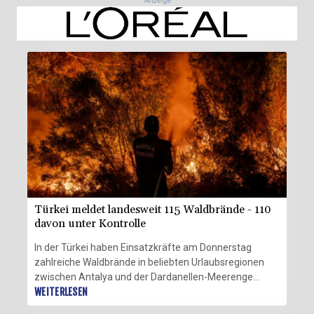
Anzeige
dabei 2,8 Grad Celsius über dem international
verwendeten Vergleichszeitraum von 1961 bis 1990.
Für Donnerstag wurde mit örtlich 40 Grad das
Monatsmaximum erwartet.
Türkei meldet landesweit 115 Waldbrände - 110
davon unter Kontrolle
In der Türkei haben Einsatzkräfte am Donnerstag
zahlreiche Waldbrände in beliebten Urlaubsregionen
zwischen Antalya und der Dardanellen-Meerenge
bekämpft. Landesweit gebe es mindestens 115 aktive
WEITERLESEN
Brände, doch 110 davon seien vollständig unter