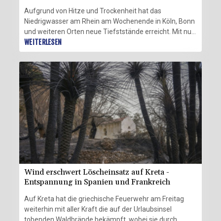
Aufgrund von Hitze und Trockenheit hat das
Niedrigwasser am Rhein am Wochenende in Köln, Bonn
und weiteren Orten neue Tiefststände erreicht. Mit nur
noch 21 Zentimetern wurde Sonntagmittag
WEITERLESEN
beispielsweise in Düsseldorf laut den Pegelwerten der
Wasserstraßen- und Schifffahrtsverwaltung des
Bundes der bisherige Rekordwert aus dem Jahr 2018
um zwei Zentimeter unterschritten. Auch in Duisburg,
Wesel und andernorts fielen die Rheinpegel am
Sonntag unter die bisher niedrigsten bekannten
Wasserstände.
Wind erschwert Löscheinsatz auf Kreta -
Entspannung in Spanien und Frankreich
Auf Kreta hat die griechische Feuerwehr am Freitag
weiterhin mit aller Kraft die auf der Urlaubsinsel
tobenden Waldbrände bekämpft, wobei sie durch