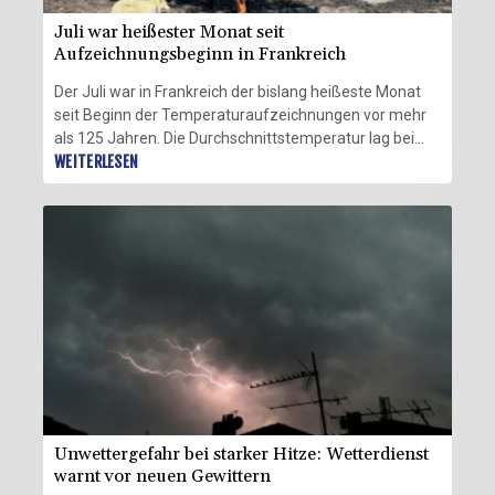
Juli war heißester Monat seit
Aufzeichnungsbeginn in Frankreich
Der Juli war in Frankreich der bislang heißeste Monat
seit Beginn der Temperaturaufzeichnungen vor mehr
als 125 Jahren. Die Durchschnittstemperatur lag bei
24,9 Grad Celsius und damit über dem bisherigen
WEITERLESEN
Rekordwert vom August 2003 (24,8 Grad), wie der
französische Wetterdienst am Dienstag mitteilte.
Durchschnittlich war es 3,8 Grad heißer als im Mittel der
Periode zwischen 1991 und 2020.
Unwettergefahr bei starker Hitze: Wetterdienst
warnt vor neuen Gewittern