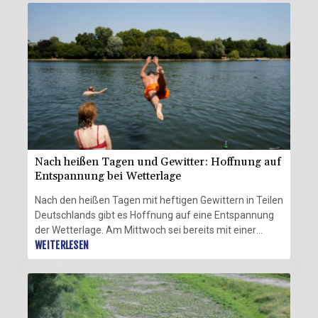
Logistikkette vor große Herausforderungen, sagte
Bilger dem "Kölner Stadt-Anzeiger"
(Donnerstagsausgabe). "Wir wollen die aktuelle Lage
gemeinsam bewerten, kurzfristig dort handeln, wo
Handlungsbedarf besteht."
Nach heißen Tagen und Gewitter: Hoffnung auf
Entspannung bei Wetterlage
Nach den heißen Tagen mit heftigen Gewittern in Teilen
Deutschlands gibt es Hoffnung auf eine Entspannung
der Wetterlage. Am Mittwoch sei bereits mit einer
Milderung bei den erwarteten Höchstwerten zu
WEITERLESEN
rechnen, die sich dann am Donnerstag fortsetze, teilte
der Deutsche Wetterdienst (DWD) in Offenbach mit.
Zunächst komme aber weiterhin feuchtheiße Luft nach
Deutschland, die für Temperaturen von mehr als 30