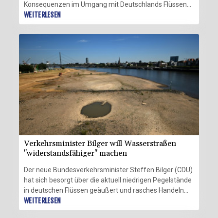
Konsequenzen im Umgang mit Deutschlands Flüssen
gefordert. Deutschland werde "systematisch
WEITERLESEN
entwässert - selbst in Zeiten von Dürre", sagte Lemke
dem Redaktionsnetzwerk Deutschland
(Donnerstagsausgaben) zu den extremen
Niedrigwasserständen in vielen Flüssen. Das geschehe
"durch tausende Kilometer von Entwässerungsgräben
beziehungsweise Rohren, das Trockenlegen von
Feuchtgebieten aller Art und die teils jahrhundertealten
Baumaßnahmen an Flüssen, um diese zu regulieren
und nutzbar zu machen", beklagte die
Bundestagsabgeordnete.
Verkehrsminister Bilger will Wasserstraßen
"widerstandsfähiger" machen
Der neue Bundesverkehrsminister Steffen Bilger (CDU)
hat sich besorgt über die aktuell niedrigen Pegelstände
in deutschen Flüssen geäußert und rasches Handeln
angekündigt. Das Niedrigwasser stelle die
WEITERLESEN
Binnenschifffahrt, die Industrie und damit die gesamte