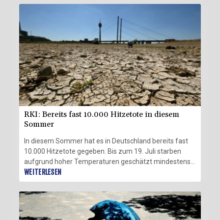
Kontrolle, teilte Landwirtschaftsminister Ibrahim
Yumakli mit. 69 der Brände seien "außerhalb von
Waldgebieten" ausgebrochen, erklärte der Minister in
der Koordinierungszentrale für Waldbrände in der
Hauptstadt Ankara.
RKI: Bereits fast 10.000 Hitzetote in diesem
Sommer
In diesem Sommer hat es in Deutschland bereits fast
10.000 Hitzetote gegeben. Bis zum 19. Juli starben
aufgrund hoher Temperaturen geschätzt mindestens
9800 Menschen, wie aus dem am Donnerstag in Berlin
WEITERLESEN
veröffentlichten Wochenbericht des Robert-Koch-
Instituts (RKI) hervorgeht. Das sei die höchste Zahl an
Hitzetoten seit dem Jahr 2016. Der bisher höchste Wert
lag zuletzt im Jahr 2018 bei geschätzt 8900