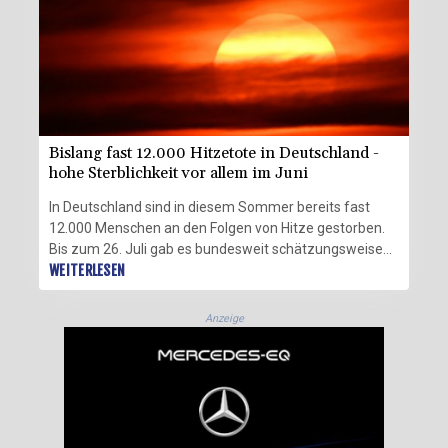
Bislang fast 12.000 Hitzetote in Deutschland -
hohe Sterblichkeit vor allem im Juni
In Deutschland sind in diesem Sommer bereits fast
12.000 Menschen an den Folgen von Hitze gestorben.
Bis zum 26. Juli gab es bundesweit schätzungsweise
11.900 Hitzetote, wie aus dem am Donnerstag in Berlin
WEITERLESEN
veröffentlichten Wochenbericht des Robert-Koch-
Instituts (RKI) hervorgeht. Der bisher höchste Wert
Anzeige
wurde zuletzt im Jahr 2018 bei geschätzt 8900
hitzebedingten Sterbefällen registriert.