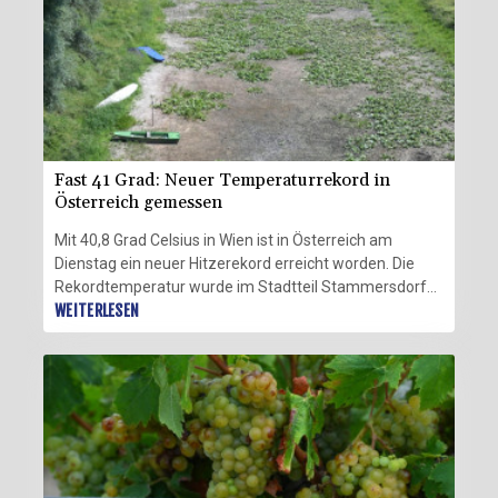
Grad Celsius sorge.
Fast 41 Grad: Neuer Temperaturrekord in
Österreich gemessen
Mit 40,8 Grad Celsius in Wien ist in Österreich am
Dienstag ein neuer Hitzerekord erreicht worden. Die
Rekordtemperatur wurde im Stadtteil Stammersdorf
im Osten der Hauptstadt gemessen, wie der nationale
WEITERLESEN
Wetterdienst mitteilte. Der bisherige Rekord stammte
vom August 2013, damals war das Thermometer in
Bad Deutsch-Altenburg im Osten des Landes bis auf
40.5 Grad geklettert.