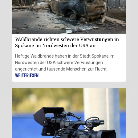
Waldbrände richten schwere Verwüstungen in
Spokane im Nordwesten der USA an
Heftige Waldbrände haben in der Stadt Spokane im
Nordwesten der USA schwere Verwüstungen
angerichtet und tausende Menschen zur Flucht
gezwungen. Nach Angaben der Behörden vom
WEITERLESEN
Sonntag wurden im Gebiet der 230.000-Einwohner-
Stadt im Bundesstaat Washington hunderte Gebäude
und zahlreiche Fahrzeuge zerstört. Bürgermeisterin
Lisa Brown sagte, es sei noch unklar, ob es auch Tote
gegeben habe.