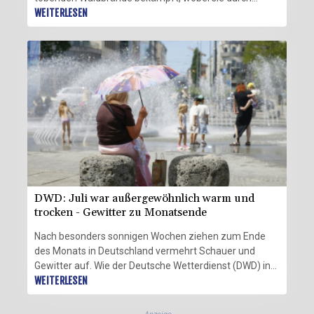
starken Wind behindert wurde. Die Behörden in
WEITERLESEN
Bordeaux erklärten derweil, die Lage hätte sich
aufgrund günstiger Wetterbedingungen in der Nacht
"stabilisiert". Spanien hatte den wegen der Brände
verhängten nationalen Notstand am Donnerstag
beendet. Auch die Türkei meldete Fortschritte und
erklärte, es sei nur noch ein Feuer außer Kontrolle.
DWD: Juli war außergewöhnlich warm und
trocken - Gewitter zu Monatsende
Nach besonders sonnigen Wochen ziehen zum Ende
des Monats in Deutschland vermehrt Schauer und
Gewitter auf. Wie der Deutsche Wetterdienst (DWD) in
Offenbach am Donnerstag erklärte, fiel der Juli
WEITERLESEN
vorläufigen Messergebnissen zufolge ungewöhnlich
warm und trocken aus. Die mittlere Temperatur lag