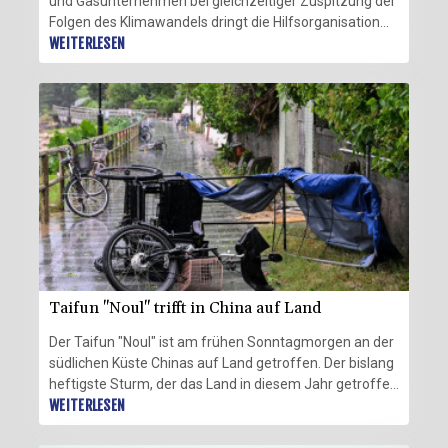
und Gasunternehmen bei gleichzeitiger Zuspitzung der
Folgen des Klimawandels dringt die Hilfsorganisation
Oxfam auf eine stärkere Beteiligung der Konzerne. Die
WEITERLESEN
sechs größten fossilen Energieunternehmen würden
ihren Nettogewinn im zweiten Quartal 2026 im
Vergleich zum ersten Quartal "voraussichtlich fast
verdoppeln", erklärte Oxfam am Dienstag. Die Gewinne
von BP, Chevron, Eni, ExxonMobil, Shell und
TotalEnergies steigen demnach von 23 auf 45
Milliarden Dollar (39,6 Milliarden Euro).
Taifun "Noul" trifft in China auf Land
Der Taifun "Noul" ist am frühen Sonntagmorgen an der
südlichen Küste Chinas auf Land getroffen. Der bislang
heftigste Sturm, der das Land in diesem Jahr getroffen
hat, erreichte das Festland nahe der Stadt Pinghai in
WEITERLESEN
der Provinz Guangdong, etwa 80 Kilometer nordöstlich
der Finanzmetropole Hongkong, wie der staatliche