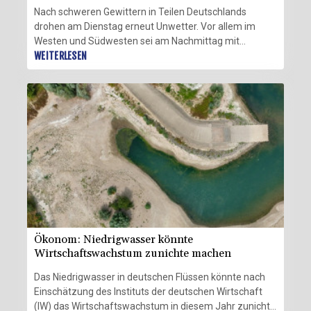
Nach schweren Gewittern in Teilen Deutschlands
drohen am Dienstag erneut Unwetter. Vor allem im
Westen und Südwesten sei am Nachmittag mit
kräftigen Gewittern mit erhöhtem Unwetterpotenzial
WEITERLESEN
zu rechnen, teilte der Deutsche Wetterdienst (DWD) in
Offenbach mit. Dabei bleibe es nahezu landesweit
heiß. In der Mitte und im Süden Deutschlands erwarten
die Meteorologen Temperaturen von 35 bis 38 Grad.
Ökonom: Niedrigwasser könnte
Wirtschaftswachstum zunichte machen
Das Niedrigwasser in deutschen Flüssen könnte nach
Einschätzung des Instituts der deutschen Wirtschaft
(IW) das Wirtschaftswachstum in diesem Jahr zunichte