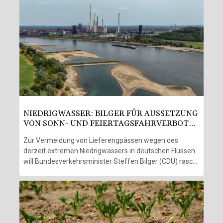
NIEDRIGWASSER: BILGER FÜR AUSSETZUNG
VON SONN- UND FEIERTAGSFAHRVERBOT
FÜR LKW
Zur Vermeidung von Lieferengpässen wegen des
derzeit extremen Niedrigwassers in deutschen Flüssen
will Bundesverkehrsminister Steffen Bilger (CDU) rasch
dafür sorgen, dass wichtige Güter zeitweilig vermehrt
über die Straße transportiert werden können.
Angesichts der aktuellen Situation gehe es auch um
"kurzfristige Maßnahmen wie die Aussetzung des
Sonn- und Feiertagsfahrverbots für Lkw", sagte Bilger