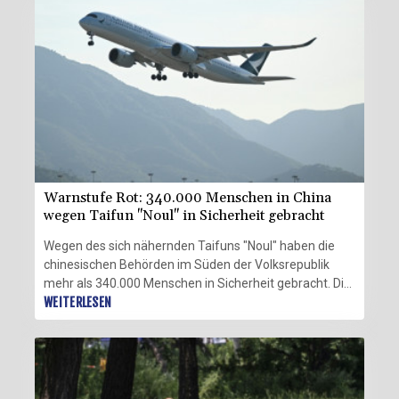
Fernsehsender CCTV berichtete. Die
Windgeschwindigkeiten betrugen bis zu 162
Stundenkilometer.
Warnstufe Rot: 340.000 Menschen in China
wegen Taifun "Noul" in Sicherheit gebracht
Wegen des sich nähernden Taifuns "Noul" haben die
chinesischen Behörden im Süden der Volksrepublik
mehr als 340.000 Menschen in Sicherheit gebracht. Die
Behörden riefen am Samstagabend die höchste
WEITERLESEN
Taifunwarnstufe Rot aus. "Noul" sollte am frühen
Sonntagmorgen (Ortszeit) mit Windgeschwindigkeiten
von bis zu 173 Stundenkilometern in der Provinz
Guangdong zwischen den Städten Shenzhen und
Haifeng an Land treffen.