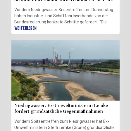
Vor dem Niedrigwasser-Krisentreffen am Donnerstag
haben Industrie- und Schifffahrtsverbände von der
Bundesregierung konkrete Schritte gefordert. "Die
Niedrigwasser-Konferenz in Bonn muss den
WEITERLESEN
Startschuss für die beschleunigte Umsetzung der
punktuellen Rheinvertiefungen geben", sagte der
stellvertretende Hauptgeschäftsführer des
Bundesverbandes der Deutschen Industrie (BDI), Holger
Lösch, der "Rheinischen Post". "Das erhöht die
Transportkapazitäten auch bei Niedrigwasser und
stärkt die Resilienz der Wertschöpfungsketten."
Niedrigwasser: Ex-Umweltministerin Lemke
fordert grundsätzliche Gegenmaßnahmen
Vor dem Spitzentreffen zum Niedrigwasser hat Ex-
Umweltministerin Steffi Lemke (Grüne) grundsätzliche