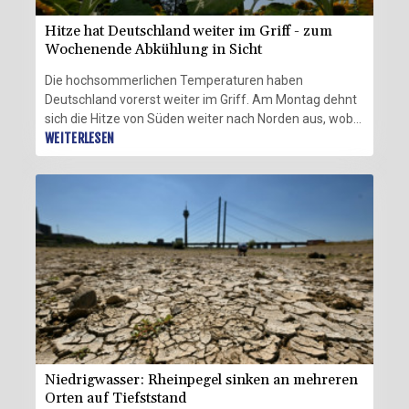
Hitze hat Deutschland weiter im Griff - zum
Wochenende Abkühlung in Sicht
Die hochsommerlichen Temperaturen haben
Deutschland vorerst weiter im Griff. Am Montag dehnt
sich die Hitze von Süden weiter nach Norden aus, wobei
vor allem im Südwesten Temperaturen von bis zu 37
WEITERLESEN
Grad Celsius erreicht werden, wie der Deutsche
Wetterdienst (DWD) am Sonntag in Offenbach
mitteilte. Gleichzeitig könnten einzelne heftige Gewitter
entstehen.
Niedrigwasser: Rheinpegel sinken an mehreren
Orten auf Tiefststand