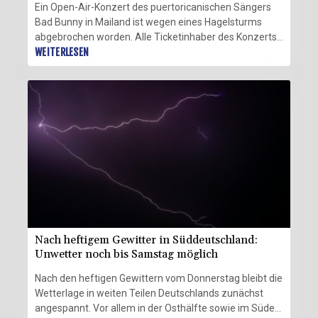
Ein Open-Air-Konzert des puertoricanischen Sängers
Bad Bunny in Mailand ist wegen eines Hagelsturms
abgebrochen worden. Alle Ticketinhaber des Konzerts
am Samstagabend sollen eine vollständige
WEITERLESEN
Rückerstattung erhalten, wie der Veranstalter
zusicherte.
Nach heftigem Gewitter in Süddeutschland:
Unwetter noch bis Samstag möglich
Nach den heftigen Gewittern vom Donnerstag bleibt die
Wetterlage in weiten Teilen Deutschlands zunächst
angespannt. Vor allem in der Osthälfte sowie im Süden