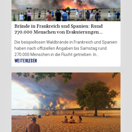
Brände in Frankreich und Spanien: Rund
270.000 Menschen von Evakuierungen
betroffen
Die beispiellosen Waldbrände in Frankreich und Spanien
haben nach offiziellen Angaben bis Samstag rund
270.000 Menschen in die Flucht getrieben. In
Südwestfrankreich brannte im Département Gironde
WEITERLESEN
bislang eine Fläche von der vierfachen Größe der
Hauptstadt Paris ab, wie Innenminister Laurent Nuñez
sagte. in Spanien gab es bei dem Brand nahe Madrid
trotz verbesserter Löschbedingungen vorerst keine
Entwarnung. In beiden Ländern waren weiter hunderte
Feuerwehrleute im Einsatz.