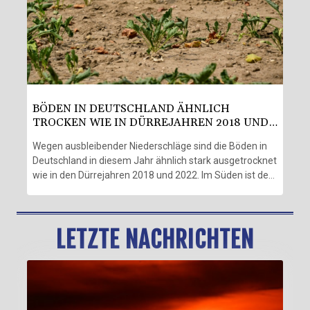
am Donnerstag nach einem Spitzengespräch mit
Wirtschaftsvertretern in Bonn. Er werde "sehr kurzfristig
mit den Länderverkehrsministern darüber sprechen".
BÖDEN IN DEUTSCHLAND ÄHNLICH
TROCKEN WIE IN DÜRREJAHREN 2018 UND
2022
Wegen ausbleibender Niederschläge sind die Böden in
Deutschland in diesem Jahr ähnlich stark ausgetrocknet
wie in den Dürrejahren 2018 und 2022. Im Süden ist der
Untergrund verbreitet sogar noch trockener als in diesen
beiden Jahren, wie der Deutsche Wetterdienst (DWD)
am Donnerstag in Offenbach mitteilte. Dort werde die
LETZTE NACHRICHTEN
Lage für Natur und Landwirtschaft "zunehmend
kritisch". Flächendeckende Niederschläge deuten sich
dem DWD zufolge auch in den kommenden Tagen nicht
an.