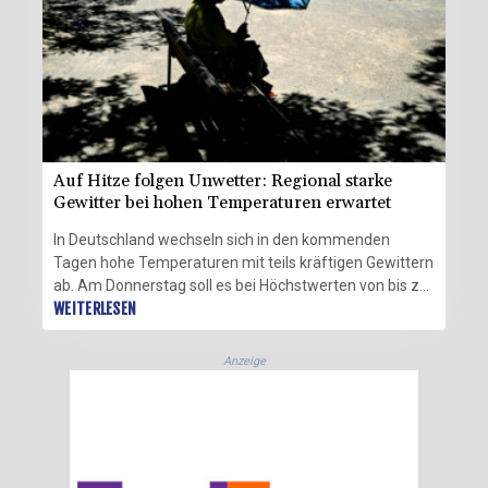
hitzebedingten Sterbefällen.
Auf Hitze folgen Unwetter: Regional starke
Gewitter bei hohen Temperaturen erwartet
In Deutschland wechseln sich in den kommenden
Tagen hohe Temperaturen mit teils kräftigen Gewittern
ab. Am Donnerstag soll es bei Höchstwerten von bis zu
39 Grad Celsius vor allem in der Südosthälfte des
WEITERLESEN
Landes heiter und sonnig werden, wie der Deutsche
Wetterdienst (DWD) am Mittwoch in Offenbach
Anzeige
mitteilte. Die Meteorologen erwarteten allerdings im
Tagesverlauf von Südwesten her aufziehende
Unwetter, insbesondere bis in den Norden.