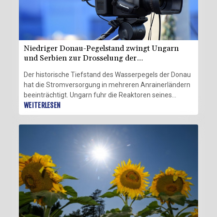
Niedriger Donau-Pegelstand zwingt Ungarn
und Serbien zur Drosselung der
Stromproduktion
Der historische Tiefstand des Wasserpegels der Donau
hat die Stromversorgung in mehreren Anrainerländern
beeinträchtigt. Ungarn fuhr die Reaktoren seines
einzigen Atomkraftwerks herunter, wie die Regierung
WEITERLESEN
in Budapest am Sonntag mitteilte. Serbien drosselte
die Produktion zweier Wasserkraftwerke auf 20
Prozent seiner Kapazitäten und rief die Bevölkerung
zum Stromsparen auf. Wegen hoher Temperaturen
und ausbleibenden Regens sind die Pegelstände der
Donau mancherorts auf ein Rekordtief gesunken.