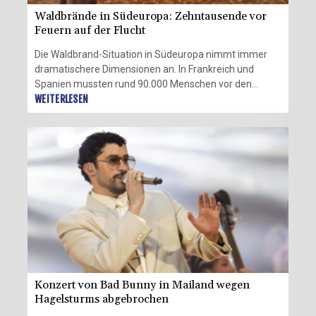
Waldbrände in Südeuropa: Zehntausende vor
Feuern auf der Flucht
Die Waldbrand-Situation in Südeuropa nimmt immer
dramatischere Dimensionen an. In Frankreich und
Spanien mussten rund 90.000 Menschen vor den
Flammen in Sicherheit gebracht werden, unter ihnen
WEITERLESEN
viele Urlauber. Während in Frankreich vor allem die
Atlantikküste rund um Bordeaux betroffen war,
wüteten in Spanien mehrere Feuer nahe der
Hauptstadt Madrid und ein großes in der Provinz
Guadalajara. Ministerpräsident Pedro Sánchez rief für
zwei Regionen den "Notstand nationaler Tragweite"
aus. Die EU schickte beiden Ländern Hilfe.
Konzert von Bad Bunny in Mailand wegen
Hagelsturms abgebrochen