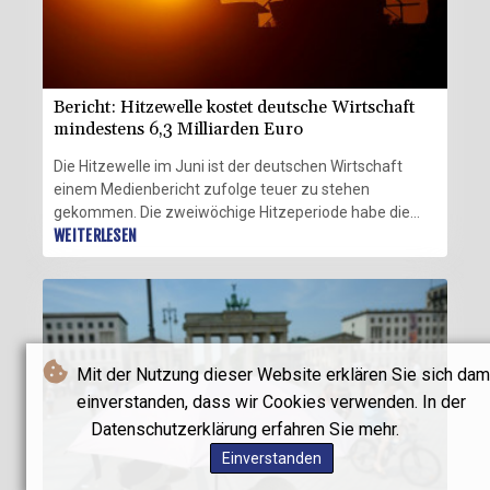
Bericht: Hitzewelle kostet deutsche Wirtschaft
mindestens 6,3 Milliarden Euro
Die Hitzewelle im Juni ist der deutschen Wirtschaft
einem Medienbericht zufolge teuer zu stehen
gekommen. Die zweiwöchige Hitzeperiode habe die
Wirtschaft mindestens 6,3 Milliarden Euro gekostet,
WEITERLESEN
berichtete das "Handelsblatt" am Donnerstag unter
Berufung auf Berechnungen des
Beratungsunternehmens Prognos. Den größten Anteil
trug demnach das verarbeitende Gewerbe mit rund 1,9
Milliarden Euro, gefolgt vom Gesundheits- und
Mit der Nutzung dieser Website erklären Sie sich dam
Sozialwesen sowie dem Handel.
einverstanden, dass wir Cookies verwenden. In der
Datenschutzerklärung erfahren Sie mehr.
Einverstanden