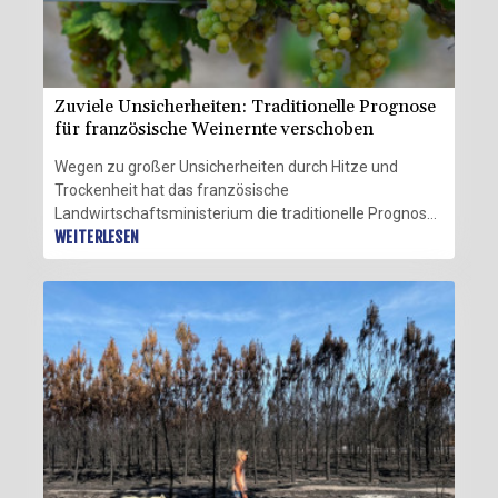
Zuviele Unsicherheiten: Traditionelle Prognose
für französische Weinernte verschoben
Wegen zu großer Unsicherheiten durch Hitze und
Trockenheit hat das französische
Landwirtschaftsministerium die traditionelle Prognose
für die Weinernte verschoben. Die für gewöhnlich rund
WEITERLESEN
um den 7. August veröffentlichten ersten Schätzungen
würden auf den 8. September gelegt, erklärte das
Ministerium am Dienstag. Dann hätten die staatlichen
Stellen einen "besseren Überblick über das
Erntepotenzial".