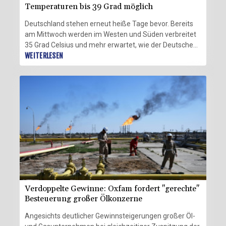
Temperaturen bis 39 Grad möglich
Deutschland stehen erneut heiße Tage bevor. Bereits
am Mittwoch werden im Westen und Süden verbreitet
35 Grad Celsius und mehr erwartet, wie der Deutsche
Wetterdienstes (DWD) in Offenbach am Dienstag
WEITERLESEN
mitteilte. Die Meteorologen warnten für diese
Landesteile ab Mittwochvormittag vor starker Hitze.
Am Donnerstag steuert die Hitzewelle dann mit örtlich
bis zu 39 Grad auf ihren Höhepunkt zu.
Verdoppelte Gewinne: Oxfam fordert "gerechte"
Besteuerung großer Ölkonzerne
Angesichts deutlicher Gewinnsteigerungen großer Öl-