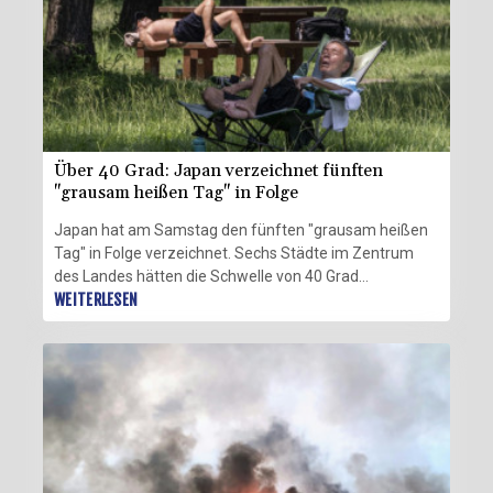
Über 40 Grad: Japan verzeichnet fünften
"grausam heißen Tag" in Folge
Japan hat am Samstag den fünften "grausam heißen
Tag" in Folge verzeichnet. Sechs Städte im Zentrum
des Landes hätten die Schwelle von 40 Grad
überschritten, ab der es sich um einen "Kokushobi" -
WEITERLESEN
einen "grausam heißen Tag" - handelt, teilte der
japanische Wetterdienst (JMA) mit. Der Begriff wurde
angesichts der steigenden Temperaturen vom
Wetterdienst offiziell geprägt, um die Bevölkerung vor
extremer Hitze zu warnen.