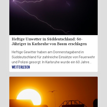
Heftige Unwetter in Süddeutschland: 60-
Jähriger in Karlsruhe von Baum erschlagen
Heftige Gewitter haben am Donnerstagabend in
Süddeutschland für zahlreiche Einsätze von Feuerwehr
und Polizei gesorgt. In Karlsruhe wurde ein 60 Jahre
alter Radfahrer durch einen umgestürzten Baum
WEITERLESEN
getötet, wie ein Polizeisprecher am Freitag sagte.
Zudem gab es dort mehrere Verletzte. Bei den meisten
Einsätzen ging es um überschwemmte Straßen,
überflutete Keller und umgestürzte Bäume.