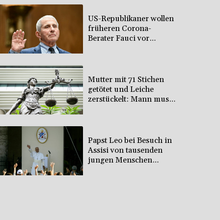
US-Republikaner wollen
früheren Corona-
Berater Fauci vor
Gericht stellen lassen
Mutter mit 71 Stichen
getötet und Leiche
zerstückelt: Mann muss
in Psychiatrie
Papst Leo bei Besuch in
Assisi von tausenden
jungen Menschen
begeistert empfangen