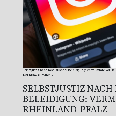
Selbstjustiz nach rassistischer Beleidigung: Vermummte vor Hau
AMERICA/AFP/Archiv
SELBSTJUSTIZ NACH
BELEIDIGUNG: VER
RHEINLAND-PFALZ