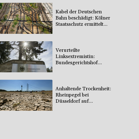
Kabel der Deutschen
Bahn beschädigt: Kölner
Staatsschutz ermittelt
wegen Sabotage
Verurteilte
Linksextremistin:
Bundesgerichtshof
bestätigt Beugehaft für
Lina E.
Anhaltende Trockenheit:
Rheinpegel bei
Düsseldorf auf
historischem Tief