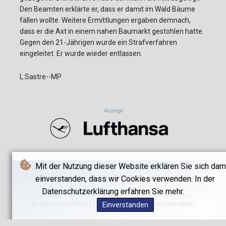
Den Beamten erklärte er, dass er damit im Wald Bäume
fällen wollte. Weitere Ermittlungen ergaben demnach,
dass er die Axt in einem nahen Baumarkt gestohlen hatte.
Gegen den 21-Jährigen wurde ein Strafverfahren
eingeleitet. Er wurde wieder entlassen.
L.Sastre--MP
Anzeige
Mit der Nutzung dieser Website erklären Sie sich dam
einverstanden, dass wir Cookies verwenden. In der
DATENSCHUTZ
IMPRESSUM
NUTZUNG / AGB
WERBUNG
Datenschutzerklärung erfahren Sie mehr.
© Münchener Post - 2026 - Alle Rechte vorbehalten
Einverstanden