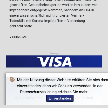
geschaffen. Gesundheitsexperten warfen ihm zudem vor,
Impfgegnern entgegenzukommen, nachdem die FDA in
einem wissenschaftlich nicht fundierten Vermerk
Todesfälle mit Corona-Impfstoffen in Verbindung
gebracht hatte.
Y.Hube--MP
Anzeige
Mit der Nutzung dieser Website erklären Sie sich dam
einverstanden, dass wir Cookies verwenden. In der
DATENSCHUTZ
IMPRESSUM
NUTZUNG / AGB
WERBUNG
Datenschutzerklärung erfahren Sie mehr.
© Münchener Post - 2026 - Alle Rechte vorbehalten
Einverstanden