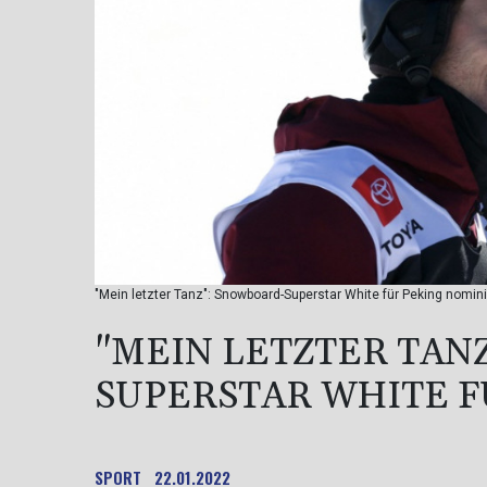
"Mein letzter Tanz": Snowboard-Superstar White für Peking nomini
"MEIN LETZTER TAN
SUPERSTAR WHITE F
SPORT
22.01.2022