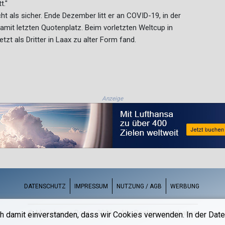
t."
ht als sicher. Ende Dezember litt er an COVID-19, in der
damit letzten Quotenplatz. Beim vorletzten Weltcup in
zt als Dritter in Laax zu alter Form fand.
Anzeige
DATENSCHUTZ
IMPRESSUM
NUTZUNG / AGB
WERBUNG
© Münchener Post - 2026 - Alle Rechte vorbehalten
h damit einverstanden, dass wir Cookies verwenden. In der Date