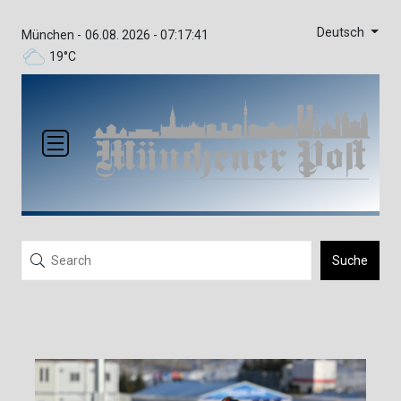
Deutsch
München -
06.08. 2026 - 07:17:41
19°C
Suche