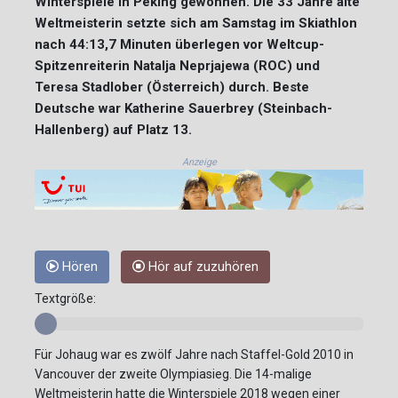
Winterspiele in Peking gewonnen. Die 33 Jahre alte
Weltmeisterin setzte sich am Samstag im Skiathlon
nach 44:13,7 Minuten überlegen vor Weltcup-
Spitzenreiterin Natalja Neprjajewa (ROC) und
Teresa Stadlober (Österreich) durch. Beste
Deutsche war Katherine Sauerbrey (Steinbach-
Hallenberg) auf Platz 13.
Anzeige
Hören
Hör auf zuzuhören
Textgröße:
Für Johaug war es zwölf Jahre nach Staffel-Gold 2010 in
Vancouver der zweite Olympiasieg. Die 14-malige
Weltmeisterin hatte die Winterspiele 2018 wegen einer