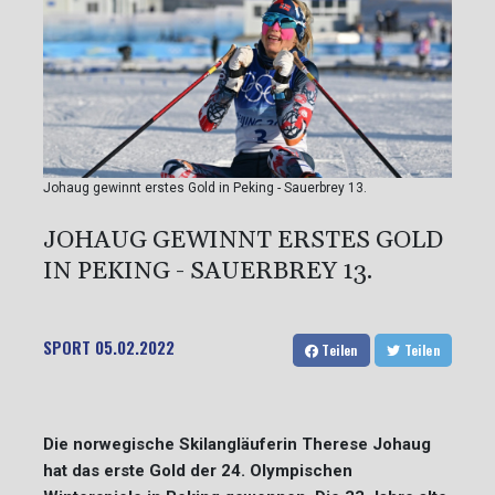
Johaug gewinnt erstes Gold in Peking - Sauerbrey 13.
JOHAUG GEWINNT ERSTES GOLD
IN PEKING - SAUERBREY 13.
SPORT
05.02.2022
Teilen
Teilen
Die norwegische Skilangläuferin Therese Johaug
hat das erste Gold der 24. Olympischen