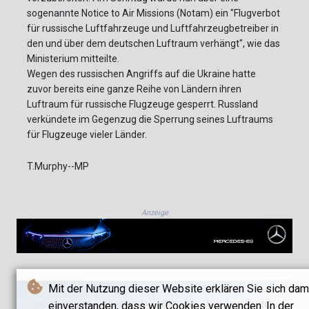
sogenannte Notice to Air Missions (Notam) ein "Flugverbot
für russische Luftfahrzeuge und Luftfahrzeugbetreiber in
den und über dem deutschen Luftraum verhängt", wie das
Ministerium mitteilte.
Wegen des russischen Angriffs auf die Ukraine hatte
zuvor bereits eine ganze Reihe von Ländern ihren
Luftraum für russische Flugzeuge gesperrt. Russland
verkündete im Gegenzug die Sperrung seines Luftraums
für Flugzeuge vieler Länder.
T.Murphy--MP
Anzeige
Mit der Nutzung dieser Website erklären Sie sich dam
einverstanden, dass wir Cookies verwenden. In der
DATENSCHUTZ
IMPRESSUM
NUTZUNG / AGB
WERBUNG