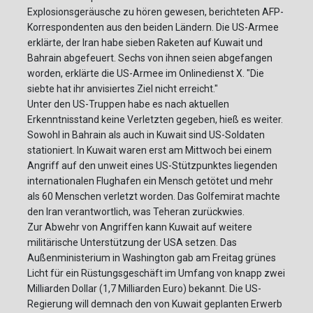
Explosionsgeräusche zu hören gewesen, berichteten AFP-
Korrespondenten aus den beiden Ländern. Die US-Armee
erklärte, der Iran habe sieben Raketen auf Kuwait und
Bahrain abgefeuert. Sechs von ihnen seien abgefangen
worden, erklärte die US-Armee im Onlinedienst X. "Die
siebte hat ihr anvisiertes Ziel nicht erreicht."
Unter den US-Truppen habe es nach aktuellen
Erkenntnisstand keine Verletzten gegeben, hieß es weiter.
Sowohl in Bahrain als auch in Kuwait sind US-Soldaten
stationiert. In Kuwait waren erst am Mittwoch bei einem
Angriff auf den unweit eines US-Stützpunktes liegenden
internationalen Flughafen ein Mensch getötet und mehr
als 60 Menschen verletzt worden. Das Golfemirat machte
den Iran verantwortlich, was Teheran zurückwies.
Zur Abwehr von Angriffen kann Kuwait auf weitere
militärische Unterstützung der USA setzen. Das
Außenministerium in Washington gab am Freitag grünes
Licht für ein Rüstungsgeschäft im Umfang von knapp zwei
Milliarden Dollar (1,7 Milliarden Euro) bekannt. Die US-
Regierung will demnach den von Kuwait geplanten Erwerb