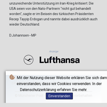
unzureichende Unterstützung im Iran-Krieg kritisiert. Die
USA seien von den Nato-Partnern "nicht gut behandelt
worden", sagte er im Beisein des türkischen Präsidenten
Recep Tayyip Erdogan und nannte dabei ausdrücklich auch
wieder Deutschland.
D.Johannsen--MP
Anzeige
Mit der Nutzung dieser Website erklären Sie sich dam
einverstanden, dass wir Cookies verwenden. In der
DATENSCHUTZ
IMPRESSUM
NUTZUNG / AGB
WERBUNG
Datenschutzerklärung erfahren Sie mehr.
© Münchener Post - 2026 - Alle Rechte vorbehalten
Einverstanden