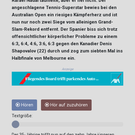
Rafael Nadal taumelte, aber er fiel nicht: Der
angeschlagene Tennis-Superstar bewies bei den
Australian Open ein riesiges Kämpferherz und ist
nun nur noch zwei Siege vom alleinigen Grand-
Slam-Rekord entfernt. Der Spanier biss sich trotz
offensichtlicher körperlicher Probleme zu einem
6:3, 6:4, 4:6, 3:6, 6:3 gegen den Kanadier Denis
Shapovalov (22) durch und zog zum siebten Mal ins
Halbfinale von Melbourne ein.
Anzeige
Hören
Hör auf zuzuhören
Textgröße:
Der 35-Jährige trifft nun auf den zehn Jahre jüngeren