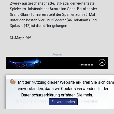
Zverev ausgeschaltet hatte, ist Nadal der viertälteste
Spieler im Halbfinale der Australian Open. Bei allen vier
Grand-Slam-Turnieren steht der Spanier zum 36. Mal
unter den besten Vier - nur Federer (46 Halbfinals) und
Djokovic (42) ist dies öfter gelungen.
Ch.Mayr--MP
Anzeige
Mit der Nutzung dieser Website erklären Sie sich dam
einverstanden, dass wir Cookies verwenden. In der
DATENSCHUTZ
IMPRESSUM
NUTZUNG / AGB
WERBUNG
Datenschutzerklärung erfahren Sie mehr.
© Münchener Post - 2026 - Alle Rechte vorbehalten
Einverstanden