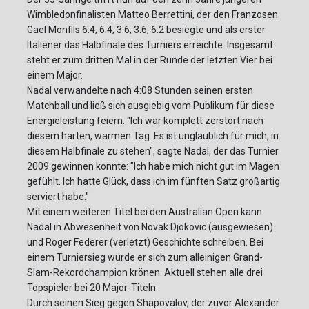
Wimbledonfinalisten Matteo Berrettini, der den Franzosen
Gael Monfils 6:4, 6:4, 3:6, 3:6, 6:2 besiegte und als erster
Italiener das Halbfinale des Turniers erreichte. Insgesamt
steht er zum dritten Mal in der Runde der letzten Vier bei
einem Major.
Nadal verwandelte nach 4:08 Stunden seinen ersten
Matchball und ließ sich ausgiebig vom Publikum für diese
Energieleistung feiern. "Ich war komplett zerstört nach
diesem harten, warmen Tag. Es ist unglaublich für mich, in
diesem Halbfinale zu stehen", sagte Nadal, der das Turnier
2009 gewinnen konnte: "Ich habe mich nicht gut im Magen
gefühlt. Ich hatte Glück, dass ich im fünften Satz großartig
serviert habe."
Mit einem weiteren Titel bei den Australian Open kann
Nadal in Abwesenheit von Novak Djokovic (ausgewiesen)
und Roger Federer (verletzt) Geschichte schreiben. Bei
einem Turniersieg würde er sich zum alleinigen Grand-
Slam-Rekordchampion krönen. Aktuell stehen alle drei
Topspieler bei 20 Major-Titeln.
Durch seinen Sieg gegen Shapovalov, der zuvor Alexander