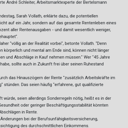
rte André Schleiter, Arbeitsmarktexperte der Bertelsmann
destag, Sarah Vollath, erklärte dazu, die potentiellen
nicht auf ein Jahr, sondern auf das gesamte Rentenleben eines
rozent aller Rentenausgaben - und damit wesentlich weniger,
ehauptet".
er "völlig an der Realität vorbei", betonte Vollath. "Denn
en körperlich und mental am Ende sind, können nicht länger
ehen und Abschläge in Kauf nehmen müssen." Wer "45 Jahre
 habe, sollte auch in Zukunft frei über seinen Ruhestand
durch das Hinauszögern der Rente "zusätzlich Arbeitskräfte im
 stünden. Das seien häufig "erfahrene, gut qualifizierte
würde, seien allerdings Sonderregeln nötig, heißt es in der
esundheit oder geringer Beschäftigungsstabilität könnten
Abschlägen in Rente.
 Änderungen bei der Berufsunfähigkeitsversicherung,
ksichtigung des durchschnittlichen Einkommens.