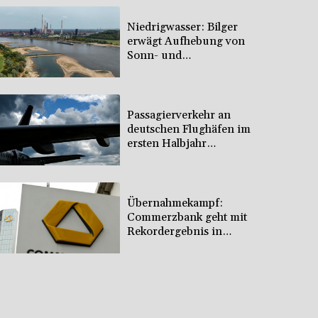
Niedrigwasser: Bilger
erwägt Aufhebung von
Sonn- und
Feiertagsfahrverbot für
Lkw
Passagierverkehr an
deutschen Flughäfen im
ersten Halbjahr
gesunken
Übernahmekampf:
Commerzbank geht mit
Rekordergebnis in
Gespräche mit der
Unicredit