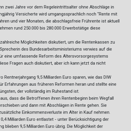
n zwei Jahre vor dem Regeleintrittsalter ohne Abschläge in
ngjährig Versicherte wird umgangssprachlich noch "Rente mit
ahren und vier Monaten, die abschlagsfreie Frührente ist aktuell
nehmen rund 250.000 bis 280.000 Erwerbstätige diese
zahlreiche Möglichkeiten diskutiert, um die Rentenkassen zu
e Sprecherin des Bundesarbeitsministeriums verwies auf die
ür eine umfassende Reform des Altersvorsorgesystems
ese Fragen auch diskutiert, aber ich kann jetzt da nicht
ro Rentnerjahrgang 9,5 Milliarden Euro sparen, wie das DIW
ür Erfahrungen aus früheren Reformen heran und stellte eine
üngsten, der vollständig im Ruhestand ist.
 aus, dass die Betroffenen ihren Rentenbeginn beim Wegfall
rschieben und dann mit Abschlägen in Rente gehen. Sie
zusätzliche Einkommensverluste im Alter in Kauf nehmen.
4 Milliarden Euro entlastet - unter Berücksichtigung der
 blieben 9,5 Milliarden Euro übrig. Die Möglichkeit der