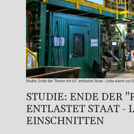
Studie: Ende der "Rente mit 63" entlastet Staat - Linke warnt vor
STUDIE: ENDE DER "
ENTLASTET STAAT -
EINSCHNITTEN