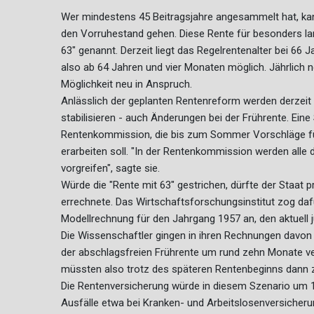
Wer mindestens 45 Beitragsjahre angesammelt hat, kan
den Vorruhestand gehen. Diese Rente für besonders la
63" genannt. Derzeit liegt das Regelrentenalter bei 66 J
also ab 64 Jahren und vier Monaten möglich. Jährlich 
Möglichkeit neu in Anspruch.
Anlässlich der geplanten Rentenreform werden derzeit 
stabilisieren - auch Änderungen bei der Frührente. Ein
Rentenkommission, die bis zum Sommer Vorschläge f
erarbeiten soll. "In der Rentenkommission werden alle di
vorgreifen", sagte sie.
Würde die "Rente mit 63" gestrichen, dürfte der Staat p
errechnete. Das Wirtschaftsforschungsinstitut zog daf
Modellrechnung für den Jahrgang 1957 an, den aktuell j
Die Wissenschaftler gingen in ihren Rechnungen davon
der abschlagsfreien Frührente um rund zehn Monate ve
müssten also trotz des späteren Rentenbeginns dann 
Die Rentenversicherung würde in diesem Szenario um 10,
Ausfälle etwa bei Kranken- und Arbeitslosenversicherung