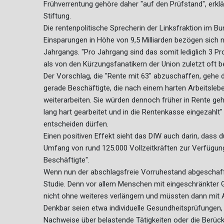
Frühverrentung gehöre daher "auf den Prüfstand", erklä
Stiftung.
Die rentenpolitische Sprecherin der Linksfraktion im Bun
Einsparungen in Höhe von 9,5 Milliarden bezögen sich 
Jahrgangs. "Pro Jahrgang sind das somit lediglich 3 P
als von den Kürzungsfanatikern der Union zuletzt oft b
Der Vorschlag, die "Rente mit 63" abzuschaffen, gehe dah
gerade Beschäftigte, die nach einem harten Arbeitsleb
weiterarbeiten. Sie würden dennoch früher in Rente g
lang hart gearbeitet und in die Rentenkasse eingezahlt"
entscheiden dürfen.
Einen positiven Effekt sieht das DIW auch darin, dass 
Umfang von rund 125.000 Vollzeitkräften zur Verfügung"
Beschäftigte".
Wenn nun der abschlagsfreie Vorruhestand abgeschafft 
Studie. Denn vor allem Menschen mit eingeschränkter G
nicht ohne weiteres verlängern und müssten dann mit 
Denkbar seien etwa individuelle Gesundheitsprüfungen,
Nachweise über belastende Tätigkeiten oder die Berüc