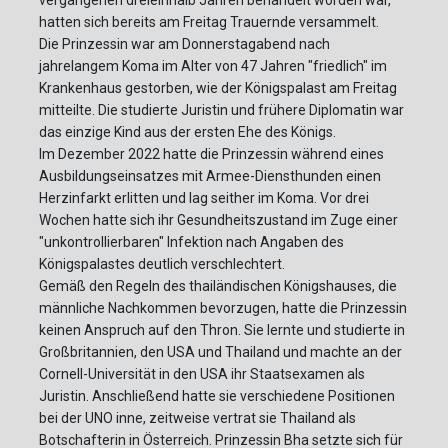
vergangenen dreieinhalb Jahren behandelt worden war,
hatten sich bereits am Freitag Trauernde versammelt.
Die Prinzessin war am Donnerstagabend nach
jahrelangem Koma im Alter von 47 Jahren "friedlich" im
Krankenhaus gestorben, wie der Königspalast am Freitag
mitteilte. Die studierte Juristin und frühere Diplomatin war
das einzige Kind aus der ersten Ehe des Königs.
Im Dezember 2022 hatte die Prinzessin während eines
Ausbildungseinsatzes mit Armee-Diensthunden einen
Herzinfarkt erlitten und lag seither im Koma. Vor drei
Wochen hatte sich ihr Gesundheitszustand im Zuge einer
"unkontrollierbaren" Infektion nach Angaben des
Königspalastes deutlich verschlechtert.
Gemäß den Regeln des thailändischen Königshauses, die
männliche Nachkommen bevorzugen, hatte die Prinzessin
keinen Anspruch auf den Thron. Sie lernte und studierte in
Großbritannien, den USA und Thailand und machte an der
Cornell-Universität in den USA ihr Staatsexamen als
Juristin. Anschließend hatte sie verschiedene Positionen
bei der UNO inne, zeitweise vertrat sie Thailand als
Botschafterin in Österreich. Prinzessin Bha setzte sich für