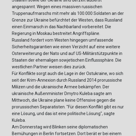
Staaten sowie der Ukraine sind derzeit äußerst
angespannt. Wegen eines massiven russischen
Truppenaufmarschs mit mehr als 100.000 Soldaten an der
Grenze zur Ukraine befürchtet der Westen, dass Russland
einen Einmarsch in das Nachbarland vorbereitet. Die
Regierung in Moskau bestreitet Angriffspläne.
Russland fordert vom Westen hingegen umfassende
Sicherheitsgarantien wie einen Verzicht auf eine weitere
Osterweiterung der Nato und auf US-Militärstützpunkte in
Staaten der ehemaligen sowjetischen Einflusssphäre. Die
westlichen Partner weisen dies zurück.
Für Konflikte sorgt auch die Lage in der Ostukraine, wo sich
seit der Krim-Annexion durch Russland 2014 prorussische
Milizen und die ukrainische Armee bekämpfen. Der
ukrainische Außenminister Dmytro Kuleba sagte am
Mittwoch, die Ukraine plane keine Offensive gegen die
prorussischen Separatisten. "Für diesen Konflikt gibt es nur
eine Lösung, und das ist eine politische Lösung", sagte
Kuleba.
Am Donnerstag wird Blinken seine diplomatischen
Bemühungen in Berlin fortsetzen. Dort berät er bei einem